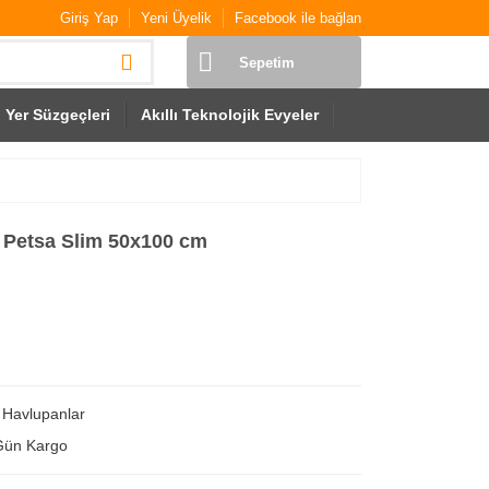
Giriş Yap
Yeni Üyelik
Facebook ile bağlan
Sepetim
Yer Süzgeçleri
Akıllı Teknolojik Evyeler
 Petsa Slim 50x100 cm
,
Havlupanlar
Gün Kargo