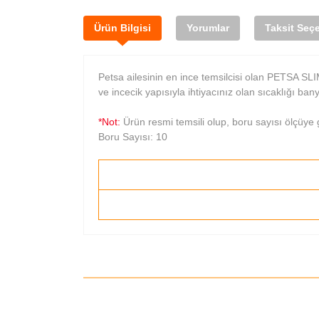
Ürün Bilgisi
Yorumlar
Taksit Seçe
Petsa ailesinin en ince temsilcisi olan PETSA S
ve incecik yapısıyla ihtiyacınız olan sıcaklığı ban
*Not:
Ürün resmi temsili olup, boru sayısı ölçüye 
Boru Sayısı: 10