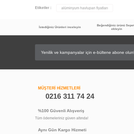
YENİ ÜRÜN
Etiketler :
alüminyum havlupan fiyatları
Beğendiğiniz ürünü Sepe
İstediğiniz Ürünleri inceleyin
ekleyin
MÜŞTERİ HİZMETLERİ
0216 311 74 24
%100 Güvenli Alışveriş
Tüm ödemeleriniz güven altında!
Fause Radyatör Havlupan Vanası Köşe Tip 1/2'' 
Aynı Gün Kargo Hizmeti