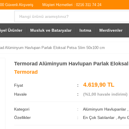
0 Güvenli Alışveriş
Müşteri Hizmetleri : 0216 311 74 24
iyel Ürünler
Musluk ve Bataryalar
Isıtma
Merdivenler
ad Alüminyum Havlupan Parlak Eloksal Petsa Slim 50x100 cm
Termorad Alüminyum Havlupan Parlak Eloksal
Termorad
4.619,90 TL
Fiyat
Havale
(%1,00 havale indirimi)
Kategori
Alüminyum Havlupanlar
Özellikler
En Çok Satılanlar
,
Aynı 