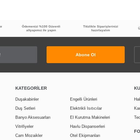
YENİ ÜRÜN
Yorum Yaz
te
Ödemenizi %100 Güvenli
Titizlikle Siparişlerinizi
Ü
altyapımız ile yapın
hazırlayalım
Abone Ol
KATEGORİLER
K
Duşakabinler
Engelli Ürünleri
Ha
Duş Setleri
Elektrikli Isıtıcılar
Kar
Banyo Aksesuarları
El Kurutma Makineleri
Ted
40
%
İNDİRİM
Vitrifiyeler
Havlu Dispanserleri
F
Krom KVN101
Cam Mozaikler
Otel Ekipmanları