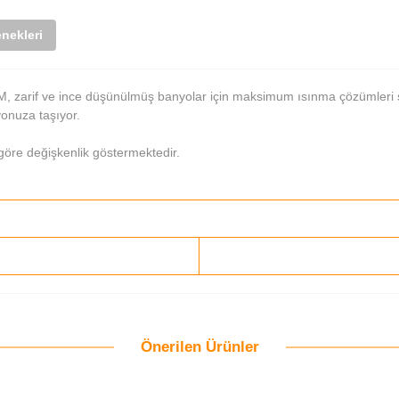
nekleri
LIM, zarif ve ince düşünülmüş banyolar için maksimum ısınma çözümleri
yonuza taşıyor.
göre değişkenlik göstermektedir.
Önerilen Ürünler
Bu ürüne ilk yorumu siz yapın!