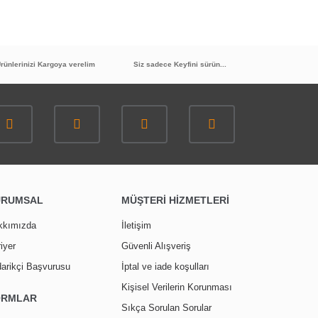
rünlerinizi Kargoya verelim
Siz sadece Keyfini sürün...
URUMSAL
MÜŞTERİ HİZMETLERİ
kkımızda
İletişim
iyer
Güvenli Alışveriş
arikçi Başvurusu
İptal ve iade koşulları
Kişisel Verilerin Korunması
ORMLAR
Sıkça Sorulan Sorular
40
%
İNDİRİM