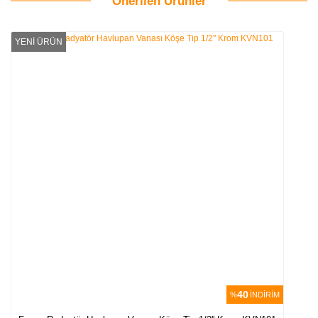
Önerilen Ürünler
Bu ürüne ilk yorumu siz yapın!
YENİ ÜRÜN
Yorum Yaz
40
%
İNDİRİM