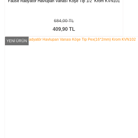
Fause Radyatör Havlupan Vanası Köşe Tip 1/2'' Krom KVN101
684,00 TL
409,90 TL
YENİ ÜRÜN