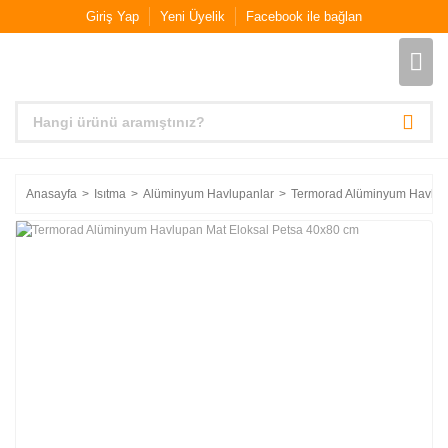
Giriş Yap
Yeni Üyelik
Facebook ile bağlan
Anasayfa
Isıtma
Alüminyum Havlupanlar
Termorad Alüminyum Havlup