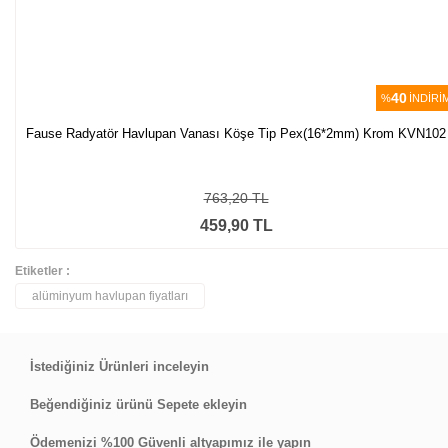
40
%
İNDİRİ
Fause Radyatör Havlupan Vanası Köşe Tip Pex(16*2mm) Krom KVN102
763,20 TL
459,90 TL
Etiketler :
alüminyum havlupan fiyatları
İstediğiniz Ürünleri inceleyin
Beğendiğiniz ürünü Sepete ekleyin
Ödemenizi %100 Güvenli altyapımız ile yapın