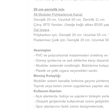
20 cm genişlik için
Alt Moduler Polykarbonat Kanal:
Genişlik 20 cm, Uzunluk 50 cm, Derinlik 11 cm
Çıkış: Ø70 Yandan. (İsteğe bağlı alttan Ø100 yapıl
Üst Izgara
Polykarbon için; Genişlik 20 cm, Uzunluk 50 cm,
Paslanmaz Çelik için; Genişlik 20 cm, Uzunluk 5
Avantajları
- PVC ve polycarbonat malzemeden üretilmiş ve y
- Güneş ışınlarına ve asit etkilerine karşı dayanıkl
- Modüler sistemde üretilmiştir. Birbirlerine kolayc
- Plastik ve çelik ızgara seçenekleri vardır.
Montaj Kolaylığı
Modüler sistem kanallar birbirine geçme yöntemiyle b
Toprak veya beton zemin uygulaması yapılan alan
Kullanım Alanları
- Açık alanlarda, bahçe ve yapıların birleşim yerl
- Otopark girişlerinde kullanılmak üzere geliştirilm
- Spor alanlarının farklı zemin kesişmelerinde,