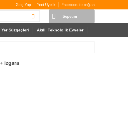
Giriş Yap
Yeni Üyelik
Facebook ile bağlan
Sepetim
Yer Süzgeçleri
Akıllı Teknolojik Evyeler
+ Izgara