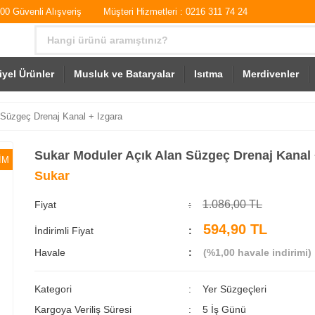
0 Güvenli Alışveriş
Müşteri Hizmetleri : 0216 311 74 24
iyel Ürünler
Musluk ve Bataryalar
Isıtma
Merdivenler
 Süzgeç Drenaj Kanal + Izgara
Sukar Moduler Açık Alan Süzgeç Drenaj Kanal 
İM
Sukar
1.086,00 TL
Fiyat
594,90 TL
İndirimli Fiyat
Havale
(%1,00 havale indirimi)
Kategori
Yer Süzgeçleri
Kargoya Veriliş Süresi
5 İş Günü