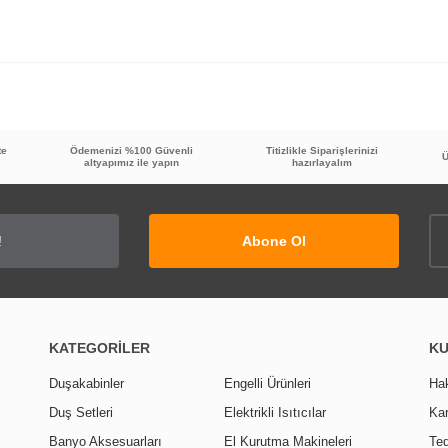
Bu ürüne ilk yorumu siz yapın!
te
Ödemenizi %100 Güvenli
Titizlikle Siparişlerinizi
Ü
altyapımız ile yapın
hazırlayalım
Yorum Yaz
Abone Ol
KATEGORİLER
K
Duşakabinler
Engelli Ürünleri
Ha
Duş Setleri
Elektrikli Isıtıcılar
Kar
Banyo Aksesuarları
El Kurutma Makineleri
Ted