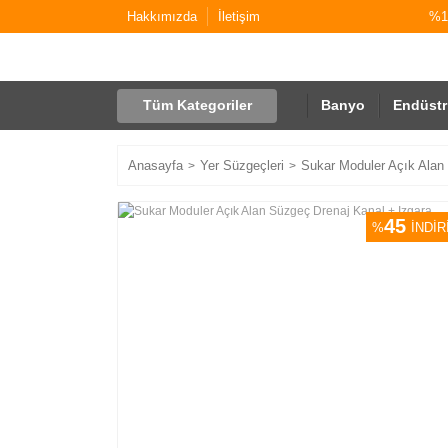
Hakkımızda
İletişim
%10
Tüm Kategoriler
Banyo
Endüstr
Anasayfa
Yer Süzgeçleri
Sukar Moduler Açık Alan
45
%
İNDİR