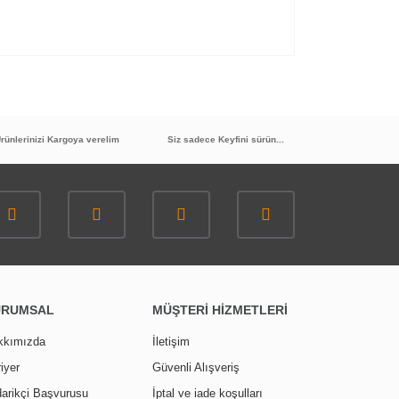
rünlerinizi Kargoya verelim
Siz sadece Keyfini sürün...
URUMSAL
MÜŞTERİ HİZMETLERİ
kkımızda
İletişim
iyer
Güvenli Alışveriş
arikçi Başvurusu
İptal ve iade koşulları