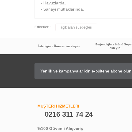
- Havuzlarda,
- Sanayi mutfaklarında.
Etiketler :
açık alan süzgeçleri
Beğendiğiniz ürünü Sepe
İstediğiniz Ürünleri inceleyin
ekleyin
MÜŞTERİ HİZMETLERİ
0216 311 74 24
%100 Güvenli Alışveriş