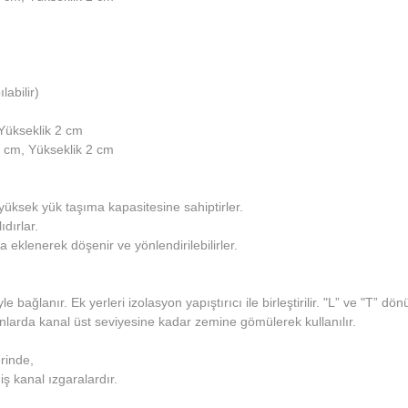
abilir)
 Yükseklik 2 cm
0 cm, Yükseklik 2 cm
üksek yük taşıma kapasitesine sahiptirler.
ıdırlar.
a eklenerek döşenir ve yönlendirilebilirler.
ağlanır. Ek yerleri izolasyon yapıştırıcı ile birleştirilir. "L” ve "T” dönü
larda kanal üst seviyesine kadar zemine gömülerek kullanılır.
erinde,
iş kanal ızgaralardır.