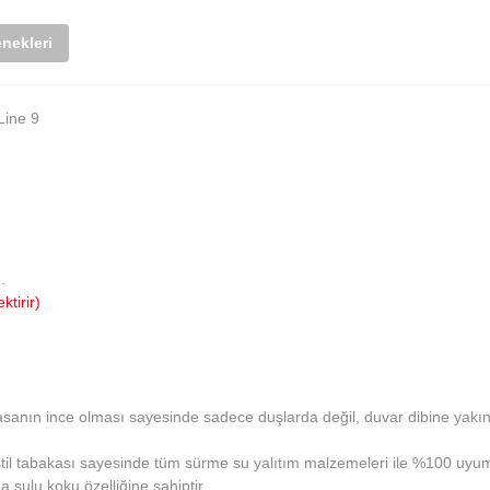
nekleri
Line 9
.
ktirir)
Kasanın ince olması sayesinde sadece duşlarda değil, duvar dibine yak
ekstil tabakası sayesinde tüm sürme su yalıtım malzemeleri ile %100 uyu
a sulu koku özelliğine sahiptir.