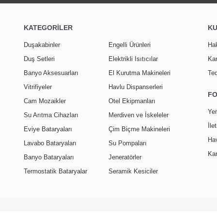
KATEGORİLER
K
Duşakabinler
Engelli Ürünleri
Ha
Duş Setleri
Elektrikli Isıtıcılar
Kar
Banyo Aksesuarları
El Kurutma Makineleri
Ted
Vitrifiyeler
Havlu Dispanserleri
F
Cam Mozaikler
Otel Ekipmanları
Yen
Su Arıtma Cihazları
Merdiven ve İskeleler
İle
Eviye Bataryaları
Çim Biçme Makineleri
Hav
Lavabo Bataryaları
Su Pompaları
Kar
Banyo Bataryaları
Jeneratörler
Termostatik Bataryalar
Seramik Kesiciler