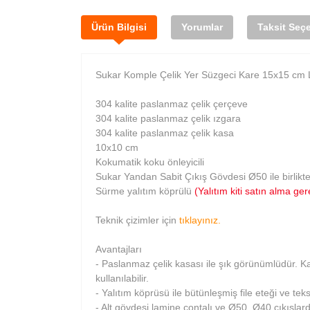
Ürün Bilgisi
Yorumlar
Taksit Seçe
Sukar Komple Çelik Yer Süzgeci Kare 15x15 cm 
304 kalite paslanmaz çelik çerçeve
304 kalite paslanmaz çelik ızgara
304 kalite paslanmaz çelik kasa
10x10 cm
Kokumatik koku önleyicili
Sukar Yandan Sabit Çıkış Gövdesi Ø50 ile birlikte
Sürme yalıtım köprülü
(Yalıtım kiti satın alma gere
Teknik çizimler için
tıklayınız.
Avantajları
- Paslanmaz çelik kasası ile şık görünümlüdür. 
kullanılabilir.
- Yalıtım köprüsü ile bütünleşmiş file eteği ve t
- Alt gövdesi lamine contalı ve Ø50, Ø40 çıkışlard