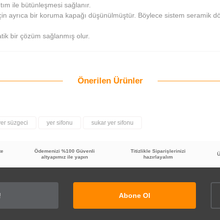
ıtım ile bütünleşmesi sağlanır.
 için ayrıca bir koruma kapağı düşünülmüştür. Böylece sistem serami
ik bir çözüm sağlanmış olur.
Önerilen Ürünler
Bu ürüne ilk yorumu siz yapın!
Yorum Yaz
yer süzgeci
yer sifonu
sukar yer sifonu
te
Ödemenizi %100 Güvenli
Titizlikle Siparişlerinizi
Ü
altyapımız ile yapın
hazırlayalım
Abone Ol