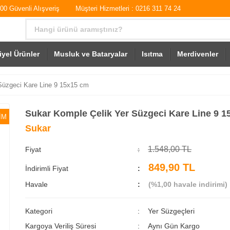
0 Güvenli Alışveriş
Müşteri Hizmetleri : 0216 311 74 24
iyel Ürünler
Musluk ve Bataryalar
Isıtma
Merdivenler
Süzgeci Kare Line 9 15x15 cm
Sukar Komple Çelik Yer Süzgeci Kare Line 9 
İM
Sukar
1.548,00 TL
Fiyat
849,90 TL
İndirimli Fiyat
Havale
(%1,00 havale indirimi)
Kategori
Yer Süzgeçleri
Kargoya Veriliş Süresi
Aynı Gün Kargo