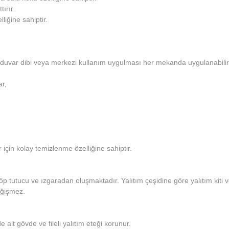
ırır.
liğine sahiptir.
duvar dibi veya merkezi kullanım uygulması her mekanda uygulanabilir
r,
 için kolay temizlenme özelliğine sahiptir.
 tutucu ve ızgaradan oluşmaktadır. Yalıtım çeşidine göre yalıtım kiti ve
değişmez.
alt gövde ve fileli yalıtım eteği korunur.