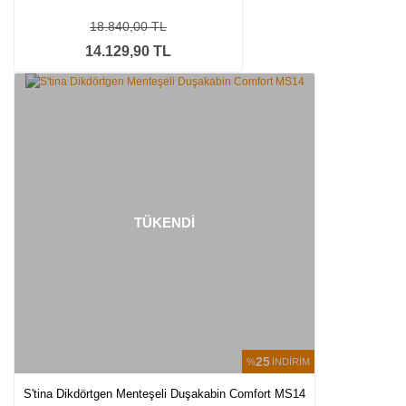
18.840,00 TL
14.129,90 TL
TÜKENDİ
25
%
İNDİRİM
S'tina Dikdörtgen Menteşeli Duşakabin Comfort MS14