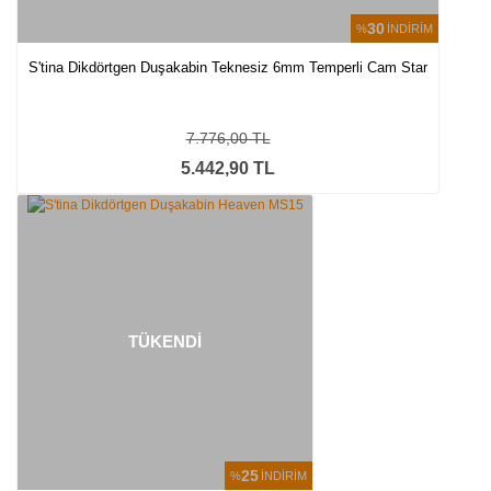
30
%
İNDİRİM
S'tina Dikdörtgen Duşakabin Teknesiz 6mm Temperli Cam Star
7.776,00 TL
5.442,90 TL
TÜKENDİ
25
%
İNDİRİM