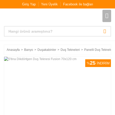
Giriş Yap
Yeni Üyelik
Facebook ile bağlan
Anasayfa
Banyo
Duşakabinler
Duş Tekneleri
Panelli Duş Tekneleri
25
%
İNDİRİM