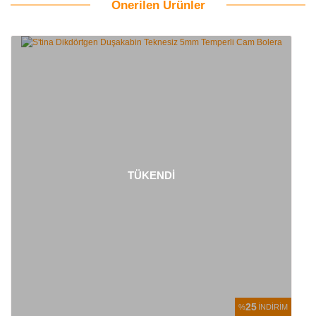
Önerilen Ürünler
Bu ürüne ilk yorumu siz yapın!
Yorum Yaz
TÜKENDİ
25
%
İNDİRİM