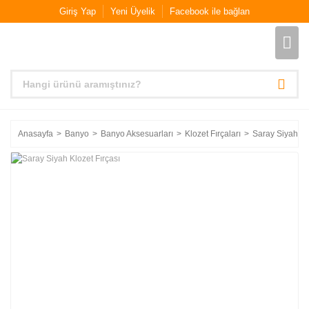
Giriş Yap
Yeni Üyelik
Facebook ile bağlan
Anasayfa
Banyo
Banyo Aksesuarları
Klozet Fırçaları
Saray Siyah Klo