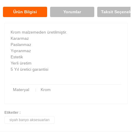
Ürün Bilgisi
Yorumlar
Taksit Seçenekl
Krom malzemeden üretilmiştir.
Kararmaz
Paslanmaz
Yıpranmaz
Estetik
Yerli üretim
5 Yıl üretici garantisi
Materyal
:
Krom
Etiketler :
siyah banyo aksesuarları
Bu ürüne ilk yorumu siz yapın!