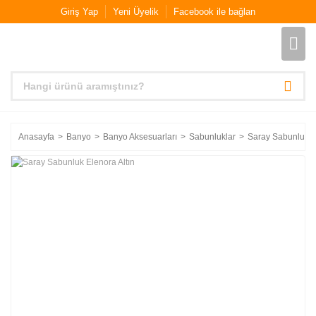
Giriş Yap
Yeni Üyelik
Facebook ile bağlan
Anasayfa
Banyo
Banyo Aksesuarları
Sabunluklar
Saray Sabunluk El