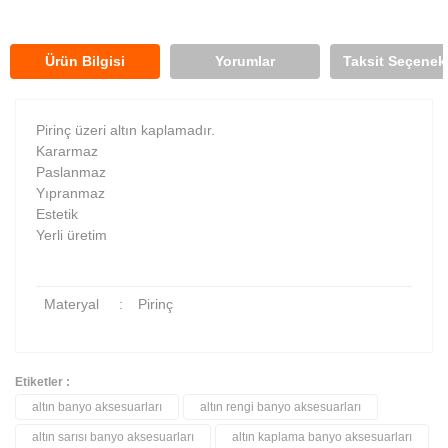
Ürün Bilgisi
Yorumlar
Taksit Seçenekl
Pirinç üzeri altın kaplamadır.
Kararmaz
Paslanmaz
Yıpranmaz
Estetik
Yerli üretim
Materyal
:
Pirinç
Etiketler :
altın banyo aksesuarları
altın rengi banyo aksesuarları
Bu ürüne ilk yorumu siz yapın!
altın sarısı banyo aksesuarları
altın kaplama banyo aksesuarları