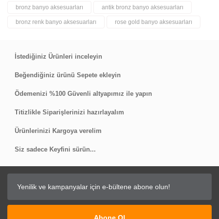
bronz banyo aksesuarları
antik bronz banyo aksesuarları
Bu ürüne ilk yorumu siz yapın!
bronz renk banyo aksesuarları
rose gold banyo aksesuarları
Yorum Yaz
İstediğiniz Ürünleri inceleyin
Beğendiğiniz ürünü Sepete ekleyin
Ödemenizi %100 Güvenli altyapımız ile yapın
Titizlikle Siparişlerinizi hazırlayalım
Ürünlerinizi Kargoya verelim
Siz sadece Keyfini sürün...
Abone Ol