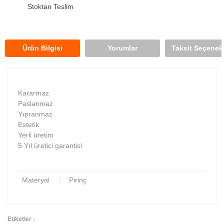
Stoktan Teslim
Ürün Bilgisi
Yorumlar
Taksit Seçenekl
Kararmaz
Paslanmaz
Yıpranmaz
Estetik
Yerli üretim
5 Yıl üretici garantisi
Materyal
:
Pirinç
Etiketler :