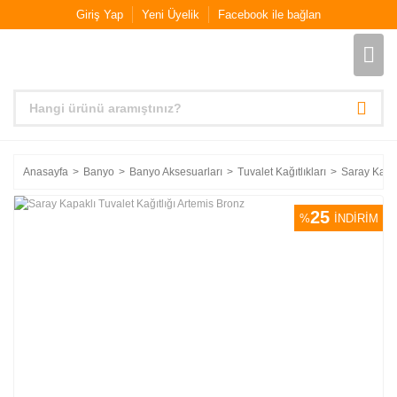
Giriş Yap
Yeni Üyelik
Facebook ile bağlan
Anasayfa
Banyo
Banyo Aksesuarları
Tuvalet Kağıtlıkları
Saray Kapak
25
%
İNDİRİM