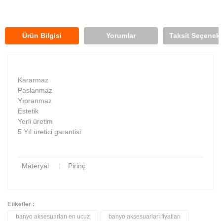
Ürün Bilgisi
Yorumlar
Taksit Seçenekl
Kararmaz
Paslanmaz
Yıpranmaz
Estetik
Yerli üretim
5 Yıl üretici garantisi
Materyal
:
Pirinç
Etiketler :
banyo aksesuarları en ucuz
banyo aksesuarları fiyatları
Bu ürüne ilk yorumu siz yapın!