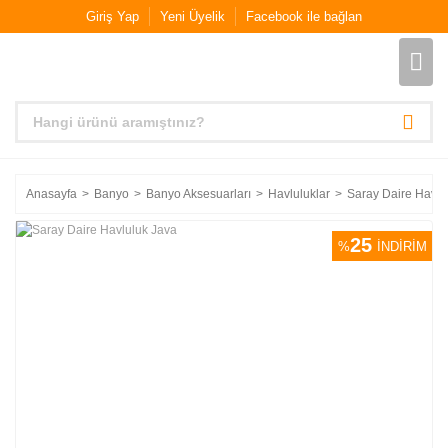
Giriş Yap
Yeni Üyelik
Facebook ile bağlan
Anasayfa
Banyo
Banyo Aksesuarları
Havluluklar
Saray Daire Havlu
25
%
İNDİRİM