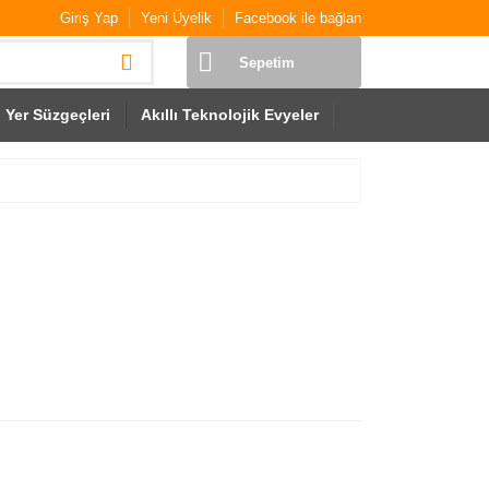
Giriş Yap
Yeni Üyelik
Facebook ile bağlan
Sepetim
Yer Süzgeçleri
Akıllı Teknolojik Evyeler