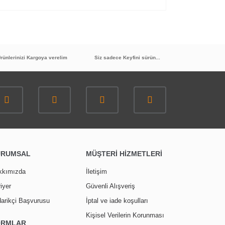
rünlerinizi Kargoya verelim
Siz sadece Keyfini sürün...
URUMSAL
MÜŞTERİ HİZMETLERİ
kkımızda
İletişim
iyer
Güvenli Alışveriş
arikçi Başvurusu
İptal ve iade koşulları
Kişisel Verilerin Korunması
ORMLAR