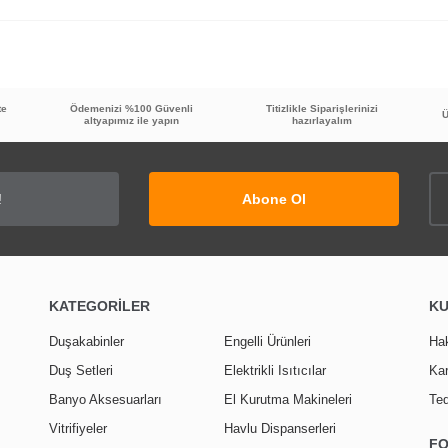
Bu ürüne ilk yorumu siz yapın!
te
Ödemenizi %100 Güvenli
Titizlikle Siparişlerinizi
Ü
altyapımız ile yapın
hazırlayalım
Yorum Yaz
Abone Ol
KATEGORİLER
K
Duşakabinler
Engelli Ürünleri
Ha
Duş Setleri
Elektrikli Isıtıcılar
Kar
Banyo Aksesuarları
El Kurutma Makineleri
Ted
Vitrifiyeler
Havlu Dispanserleri
F