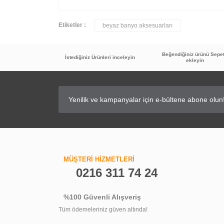
Etiketler :
beyaz banyo aksesuarları
Beğendiğiniz ürünü Sepe
İstediğiniz Ürünleri inceleyin
ekleyin
MÜŞTERİ HİZMETLERİ
0216 311 74 24
%100 Güvenli Alışveriş
Tüm ödemeleriniz güven altında!