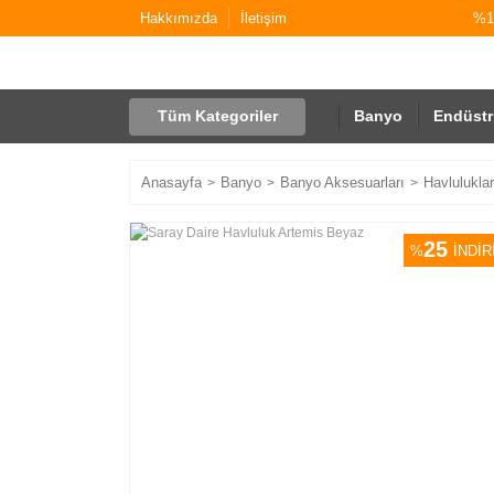
Hakkımızda
İletişim
%10
Tüm Kategoriler
Banyo
Endüstr
Anasayfa
Banyo
Banyo Aksesuarları
Havluluklar
25
%
İNDİR