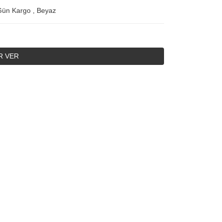
Gün Kargo
,
Beyaz
R VER