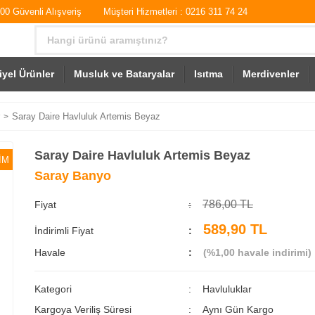
0 Güvenli Alışveriş
Müşteri Hizmetleri : 0216 311 74 24
iyel Ürünler
Musluk ve Bataryalar
Isıtma
Merdivenler
Saray Daire Havluluk Artemis Beyaz
Saray Daire Havluluk Artemis Beyaz
İM
Saray Banyo
786,00 TL
Fiyat
589,90 TL
İndirimli Fiyat
Havale
(%1,00 havale indirimi)
Kategori
Havluluklar
Kargoya Veriliş Süresi
Aynı Gün Kargo