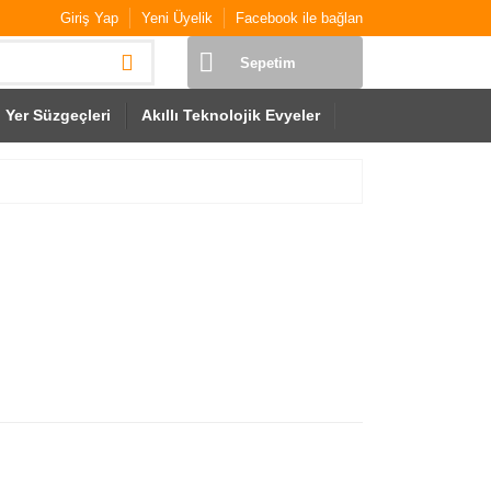
Giriş Yap
Yeni Üyelik
Facebook ile bağlan
Sepetim
Yer Süzgeçleri
Akıllı Teknolojik Evyeler