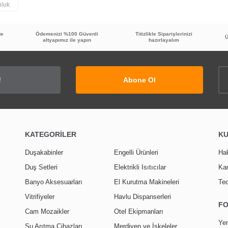
nluk
Bu ürüne ilk yorumu siz yapın!
te
Ödemenizi %100 Güvenli
Titizlikle Siparişlerinizi
Ü
altyapımız ile yapın
hazırlayalım
Yorum Yaz
Abone Ol
KATEGORİLER
K
Duşakabinler
Engelli Ürünleri
Ha
Duş Setleri
Elektrikli Isıtıcılar
Kar
Banyo Aksesuarları
El Kurutma Makineleri
Ted
Vitrifiyeler
Havlu Dispanserleri
F
Cam Mozaikler
Otel Ekipmanları
Yen
Su Arıtma Cihazları
Merdiven ve İskeleler