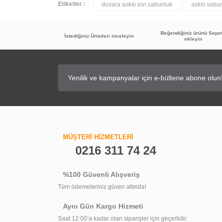
Etiketler :
duvara askılı sıvı sabunluk
askılı sabu
Beğendiğiniz ürünü Sepe
İstediğiniz Ürünleri inceleyin
ekleyin
MÜŞTERİ HİZMETLERİ
0216 311 74 24
%100 Güvenli Alışveriş
Tüm ödemeleriniz güven altında!
Aynı Gün Kargo Hizmeti
Saat 12:00’a kadar olan siparişler için geçerlidir.