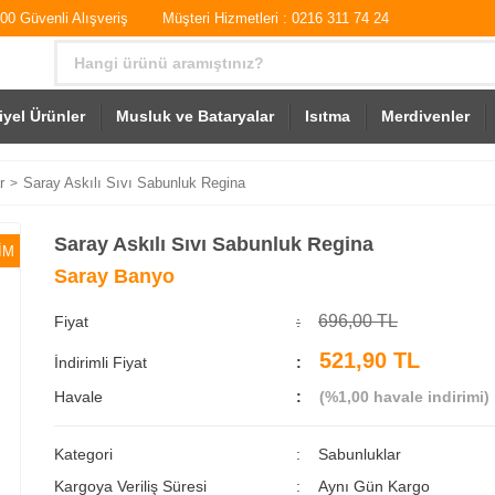
0 Güvenli Alışveriş
Müşteri Hizmetleri : 0216 311 74 24
iyel Ürünler
Musluk ve Bataryalar
Isıtma
Merdivenler
r
Saray Askılı Sıvı Sabunluk Regina
Saray Askılı Sıvı Sabunluk Regina
İM
Saray Banyo
696,00 TL
Fiyat
521,90 TL
İndirimli Fiyat
Havale
(%1,00 havale indirimi)
Kategori
Sabunluklar
Kargoya Veriliş Süresi
Aynı Gün Kargo