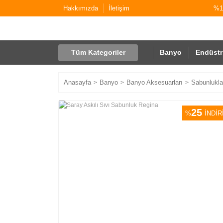
Hakkımızda
İletişim
%10
Tüm Kategoriler
Banyo
Endüstr
Anasayfa
Banyo
Banyo Aksesuarları
Sabunlukla
25
%
İNDİR