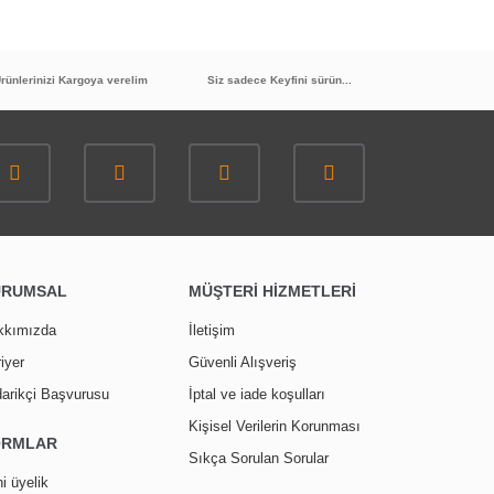
rünlerinizi Kargoya verelim
Siz sadece Keyfini sürün...
URUMSAL
MÜŞTERİ HİZMETLERİ
kkımızda
İletişim
iyer
Güvenli Alışveriş
arikçi Başvurusu
İptal ve iade koşulları
Kişisel Verilerin Korunması
ORMLAR
Sıkça Sorulan Sorular
i üyelik