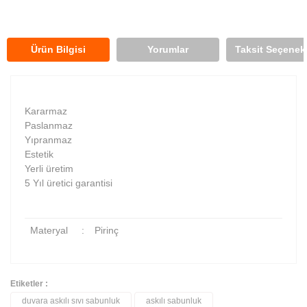
Ürün Bilgisi
Yorumlar
Taksit Seçenekl
Kararmaz
Paslanmaz
Yıpranmaz
Estetik
Yerli üretim
5 Yıl üretici garantisi
Materyal
:
Pirinç
Etiketler :
duvara askılı sıvı sabunluk
askılı sabunluk
Bu ürüne ilk yorumu siz yapın!