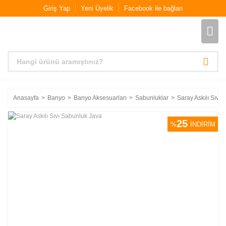
Giriş Yap
Yeni Üyelik
Facebook ile bağlan
Anasayfa
Banyo
Banyo Aksesuarları
Sabunluklar
Saray Askılı Sıvı
25
%
İNDİRİM