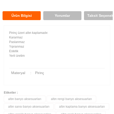
Ürün Bilgisi
Yorumlar
Taksit Seçenekl
Pirinç üzeri altın kaplamadır.
Kararmaz
Paslanmaz
Yıpranmaz
Estetik
Yerli üretim
Materyal
:
Pirinç
Etiketler :
altın banyo aksesuarları
altın rengi banyo aksesuarları
Bu ürüne ilk yorumu siz yapın!
altın sarısı banyo aksesuarları
altın kaplama banyo aksesuarları