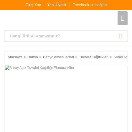
Giriş Yap
Yeni Üyelik
Facebook ile bağlan
Anasayfa
Banyo
Banyo Aksesuarları
Tuvalet Kağıtlıkları
Saray Açık T