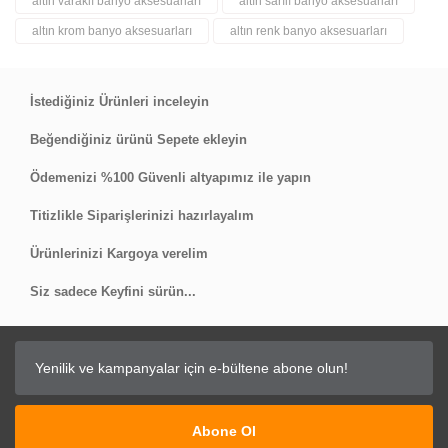
altın varaklı banyo aksesuarları
altın sarılı banyo aksesuarları
Yorum Yaz
altın krom banyo aksesuarları
altın renk banyo aksesuarları
İstediğiniz Ürünleri inceleyin
Beğendiğiniz ürünü Sepete ekleyin
Ödemenizi %100 Güvenli altyapımız ile yapın
Titizlikle Siparişlerinizi hazırlayalım
Ürünlerinizi Kargoya verelim
Siz sadece Keyfini sürün...
Abone Ol