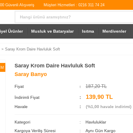
0 Güvenli Alışveriş
Müşteri Hizmetleri : 0216 311 74 24
iyel Ürünler
Musluk ve Bataryalar
Isıtma
Merdivenler
Saray Krom Daire Havluluk Soft
Saray Krom Daire Havluluk Soft
İM
Saray Banyo
187,20 TL
Fiyat
139,90 TL
İndirimli Fiyat
Havale
(%1,00 havale indirimi)
Kategori
Havluluklar
Kargoya Veriliş Süresi
Aynı Gün Kargo