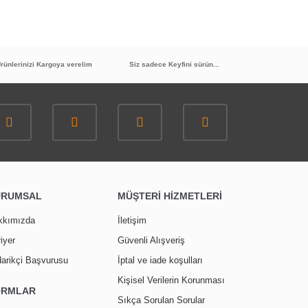
rünlerinizi Kargoya verelim
Siz sadece Keyfini sürün...
URUMSAL
MÜŞTERİ HİZMETLERİ
kkımızda
İletişim
iyer
Güvenli Alışveriş
arikçi Başvurusu
İptal ve iade koşulları
Kişisel Verilerin Korunması
ORMLAR
Sıkça Sorulan Sorular