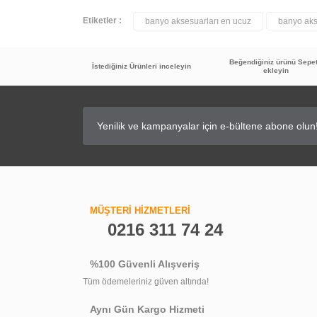
Etiketler :
banyo aksesuarları en ucuz
banyo akse
Beğendiğiniz ürünü Sepe
İstediğiniz Ürünleri inceleyin
ekleyin
MÜŞTERİ HİZMETLERİ
0216 311 74 24
%100 Güvenli Alışveriş
Tüm ödemeleriniz güven altında!
Aynı Gün Kargo Hizmeti