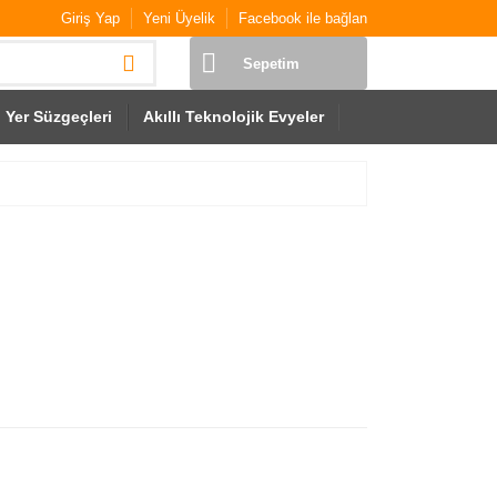
Giriş Yap
Yeni Üyelik
Facebook ile bağlan
Sepetim
Yer Süzgeçleri
Akıllı Teknolojik Evyeler