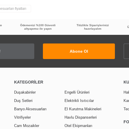
suarları fiyatları
Bu ürüne ilk yorumu siz yapın!
te
Ödemenizi %100 Güvenli
Titizlikle Siparişlerinizi
Ü
altyapımız ile yapın
hazırlayalım
Yorum Yaz
Abone Ol
KATEGORİLER
K
Duşakabinler
Engelli Ürünleri
Ha
Duş Setleri
Elektrikli Isıtıcılar
Kar
Banyo Aksesuarları
El Kurutma Makineleri
Ted
Vitrifiyeler
Havlu Dispanserleri
F
Cam Mozaikler
Otel Ekipmanları