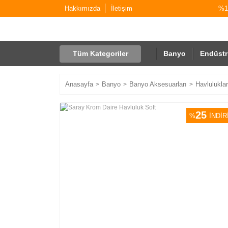
Hakkımızda
İletişim
%10
Tüm Kategoriler
Banyo
Endüstr
Anasayfa
Banyo
Banyo Aksesuarları
Havluluklar
25
%
İNDİR