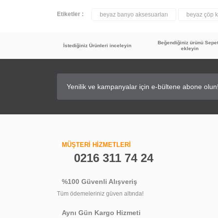
Etiketler :
beyaz banyo aksesuarları
beyaz çöp k
Beğendiğiniz ürünü Sepe
İstediğiniz Ürünleri inceleyin
ekleyin
MÜŞTERİ HİZMETLERİ
0216 311 74 24
%100 Güvenli Alışveriş
Tüm ödemeleriniz güven altında!
Aynı Gün Kargo Hizmeti