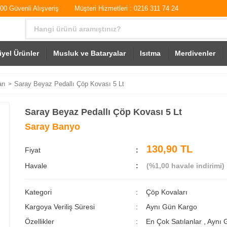
0 Güvenli Alışveriş
Müşteri Hizmetleri : 0216 311 74 24
iyel Ürünler
Musluk ve Bataryalar
Isıtma
Merdivenler
rı
Saray Beyaz Pedallı Çöp Kovası 5 Lt
Saray Beyaz Pedallı Çöp Kovası 5 Lt
Saray Banyo
130,90 TL
Fiyat
Havale
(%1,00 havale indirimi)
Kategori
Çöp Kovaları
Kargoya Veriliş Süresi
Aynı Gün Kargo
Özellikler
En Çok Satılanlar
,
Aynı 