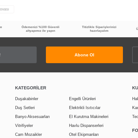
ovası
Bu ürüne ilk yorumu siz yapın!
te
Ödemenizi %100 Güvenli
Titizlikle Siparişlerinizi
Ü
altyapımız ile yapın
hazırlayalım
Yorum Yaz
Abone Ol
KATEGORİLER
K
Duşakabinler
Engelli Ürünleri
Ha
Duş Setleri
Elektrikli Isıtıcılar
Kar
Banyo Aksesuarları
El Kurutma Makineleri
Ted
Vitrifiyeler
Havlu Dispanserleri
F
Cam Mozaikler
Otel Ekipmanları