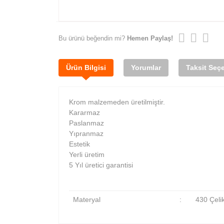
Bu ürünü beğendin mi?
Hemen Paylaş!
Ürün Bilgisi
Yorumlar
Taksit Seçe
Krom malzemeden üretilmiştir.
Kararmaz
Paslanmaz
Yıpranmaz
Estetik
Yerli üretim
5 Yıl üretici garantisi
Materyal
:
430 Çeli