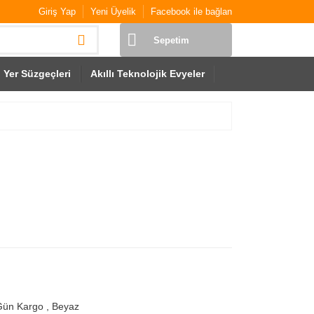
Giriş Yap
Yeni Üyelik
Facebook ile bağlan
Sepetim
Yer Süzgeçleri
Akıllı Teknolojik Evyeler
Gün Kargo
,
Beyaz