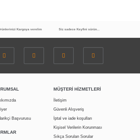
rünlerinizi Kargoya verelim
Siz sadece Keyfini sürün...
URUMSAL
MÜŞTERİ HİZMETLERİ
kkımızda
İletişim
iyer
Güvenli Alışveriş
arikçi Başvurusu
İptal ve iade koşulları
Kişisel Verilerin Korunması
ORMLAR
Sıkça Sorulan Sorular