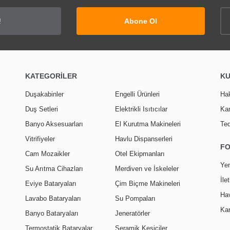
Yorum Yaz
Abone Ol
KATEGORİLER
K
Duşakabinler
Engelli Ürünleri
Ha
Duş Setleri
Elektrikli Isıtıcılar
Kar
Banyo Aksesuarları
El Kurutma Makineleri
Ted
Vitrifiyeler
Havlu Dispanserleri
F
Cam Mozaikler
Otel Ekipmanları
Yen
Su Arıtma Cihazları
Merdiven ve İskeleler
İle
Eviye Bataryaları
Çim Biçme Makineleri
Hav
Lavabo Bataryaları
Su Pompaları
Kar
Banyo Bataryaları
Jeneratörler
Termostatik Bataryalar
Seramik Kesiciler