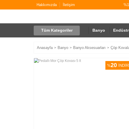
Hakkımızda
İletişim
%10
Tüm Kategoriler
Banyo
Endüstr
Anasayfa
Banyo
Banyo Aksesuarları
Çöp Kovala
20
%
İNDİR