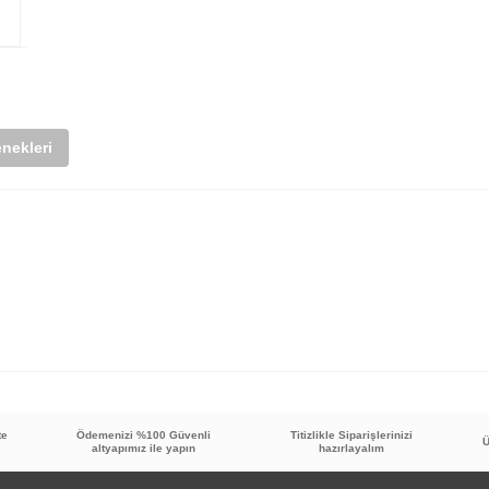
nekleri
te
Ödemenizi %100 Güvenli
Titizlikle Siparişlerinizi
Bu ürüne ilk yorumu siz yapın!
Ü
altyapımız ile yapın
hazırlayalım