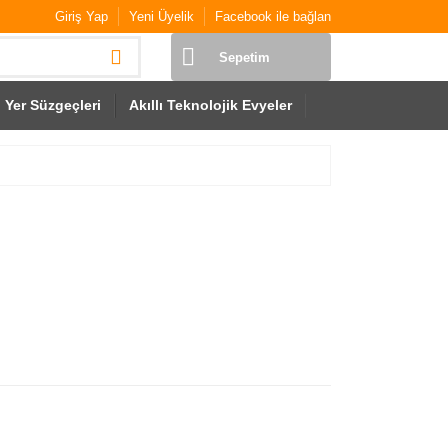
Giriş Yap
Yeni Üyelik
Facebook ile bağlan
Sepetim
Yer Süzgeçleri
Akıllı Teknolojik Evyeler