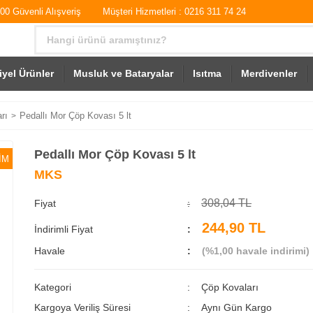
0 Güvenli Alışveriş
Müşteri Hizmetleri : 0216 311 74 24
iyel Ürünler
Musluk ve Bataryalar
Isıtma
Merdivenler
rı
Pedallı Mor Çöp Kovası 5 lt
Pedallı Mor Çöp Kovası 5 lt
İM
MKS
308,04 TL
Fiyat
244,90 TL
İndirimli Fiyat
Havale
(%1,00 havale indirimi)
Kategori
Çöp Kovaları
Kargoya Veriliş Süresi
Aynı Gün Kargo