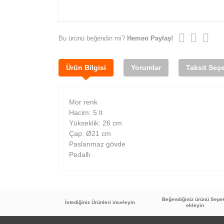
Bu ürünü beğendin mi?
Hemen Paylaş!
Ürün Bilgisi
Yorumlar
Taksit Seçe
Mor renk
Hacim: 5 lt
Yükseklik: 26 cm
Çap: Ø21 cm
Paslanmaz gövde
Pedallı
Beğendiğiniz ürünü Sepe
İstediğiniz Ürünleri inceleyin
ekleyin