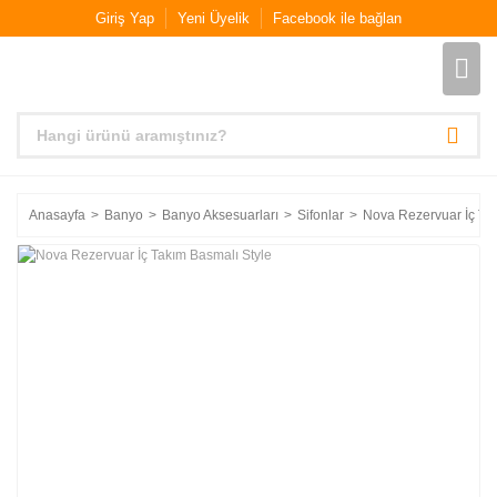
Giriş Yap
Yeni Üyelik
Facebook ile bağlan
Anasayfa
Banyo
Banyo Aksesuarları
Sifonlar
Nova Rezervuar İç Tak