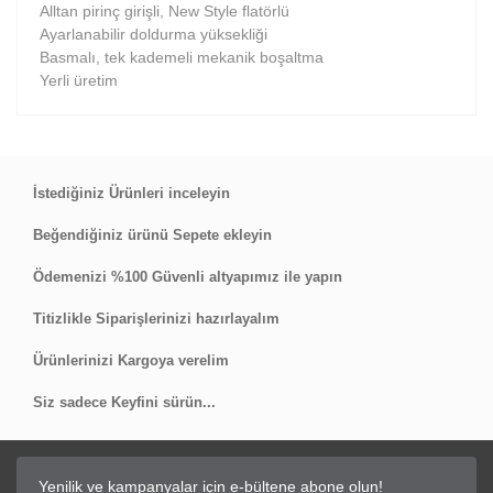
Alltan pirinç girişli, New Style flatörlü
Ayarlanabilir doldurma yüksekliği
Basmalı, tek kademeli mekanik boşaltma
Yerli üretim
Bu ürüne ilk yorumu siz yapın!
İstediğiniz Ürünleri inceleyin
Beğendiğiniz ürünü Sepete ekleyin
Yorum Yaz
Ödemenizi %100 Güvenli altyapımız ile yapın
Titizlikle Siparişlerinizi hazırlayalım
Ürünlerinizi Kargoya verelim
Siz sadece Keyfini sürün...