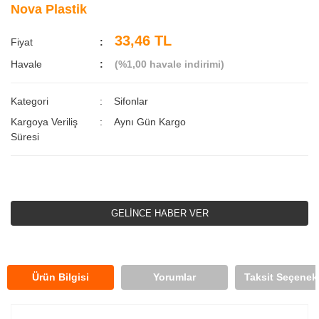
Nova Plastik
33,46 TL
Fiyat
Havale
(%1,00 havale indirimi)
Kategori
Sifonlar
Kargoya Veriliş
Aynı Gün Kargo
Süresi
GELİNCE HABER VER
Ürün Bilgisi
Yorumlar
Taksit Seçenekl