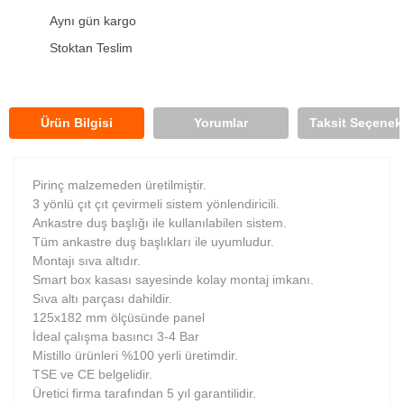
Aynı gün kargo
Stoktan Teslim
Ürün Bilgisi
Yorumlar
Taksit Seçenekl
Pirinç malzemeden üretilmiştir.
3 yönlü çıt çıt çevirmeli sistem yönlendiricili.
Ankastre duş başlığı ile kullanılabilen sistem.
Tüm ankastre duş başlıkları ile uyumludur.
Montajı sıva altıdır.
Smart box kasası sayesinde kolay montaj imkanı.
Sıva altı parçası dahildir.
125x182 mm ölçüsünde panel
İdeal çalışma basıncı 3-4 Bar
Mistillo ürünleri %100 yerli üretimdir.
TSE ve CE belgelidir.
Üretici firma tarafından 5 yıl garantilidir.