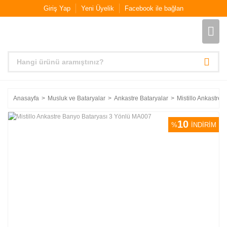
Giriş Yap
Yeni Üyelik
Facebook ile bağlan
Anasayfa
Musluk ve Bataryalar
Ankastre Bataryalar
Mistillo Ankastre
10
%
İNDİRİM