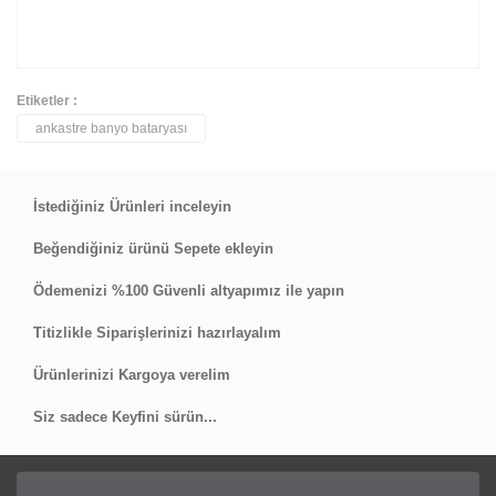
Etiketler :
ankastre banyo bataryası
Bu ürüne ilk yorumu siz yapın!
Yorum Yaz
İstediğiniz Ürünleri inceleyin
Beğendiğiniz ürünü Sepete ekleyin
Ödemenizi %100 Güvenli altyapımız ile yapın
Titizlikle Siparişlerinizi hazırlayalım
Ürünlerinizi Kargoya verelim
Siz sadece Keyfini sürün...