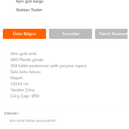
Aynı gün kargo
Stoktan Teslim
Ürün Bilgisi
Yorumlar
Taksit Seçenekl
Altın gold renk
ABS Plastik gövde
304 kalite paslanmaz çelik çerçeve ızgara
Sulu koku tutucu
Klapeli
10X10 cm
Yandan Çıkış
Çıkış Çapı: Ø50
Etiketler :
altın rengi banyo aksesuarları
Bu ürüne ilk yorumu siz yapın!