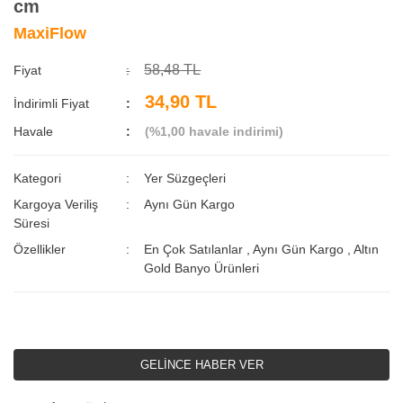
cm
MaxiFlow
58,48 TL
Fiyat
34,90 TL
İndirimli Fiyat
Havale
(%1,00 havale indirimi)
Kategori
Yer Süzgeçleri
Kargoya Veriliş
Aynı Gün Kargo
Süresi
Özellikler
En Çok Satılanlar
,
Aynı Gün Kargo
,
Altın
Gold Banyo Ürünleri
GELİNCE HABER VER