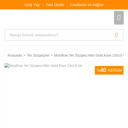
Giriş Yap
Yeni Üyelik
Facebook ile bağlan
Anasayfa
Yer Süzgeçleri
Maxiflow Yer Süzgeci Altın Gold Kare 10x10 cm
40
%
İNDİRİM