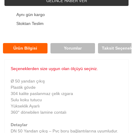
GELİNCE HABER VER
Aynı gün kargo
Stoktan Teslim
Ürün Bilgisi
Yorumlar
Taksit Seçenekl
Seçeneklerden size uygun olan ölçüyü seçiniz.
Ø 50 yandan çıkış
Plastik gövde
304 kalite paslanmaz çelik ızgara
Sulu koku tutucu
Yükseklik Ayarlı
360° dönebilen lamine contalı
Detaylar
DN 50 Yandan çıkış – Pvc boru bağlantılarına uyumludur.