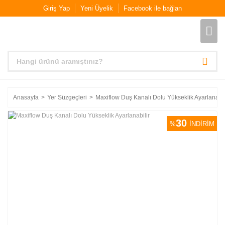
Giriş Yap
Yeni Üyelik
Facebook ile bağlan
Anasayfa
Yer Süzgeçleri
Maxiflow Duş Kanalı Dolu Yükseklik Ayarlanabil
30
%
İNDİRİM