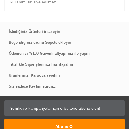
kullanımı tavsiye edilmez.
Bu ürüne ilk yorumu siz yapın!
İstediğiniz Ürünleri inceleyin
Beğendiğiniz ürünü Sepete ekleyin
Yorum Yaz
Ödemenizi %100 Güvenli altyapımız ile yapın
Titizlikle Siparişlerinizi hazırlayalım
Ürünlerinizi Kargoya verelim
Siz sadece Keyfini sürün...
Abone Ol