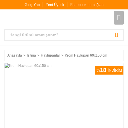
Giriş Yap
Yeni Üyelik
Facebook ile bağlan
Anasayfa
Isıtma
Havlupanlar
Krom Havlupan 60x150 cm
18
%
İNDİRİM