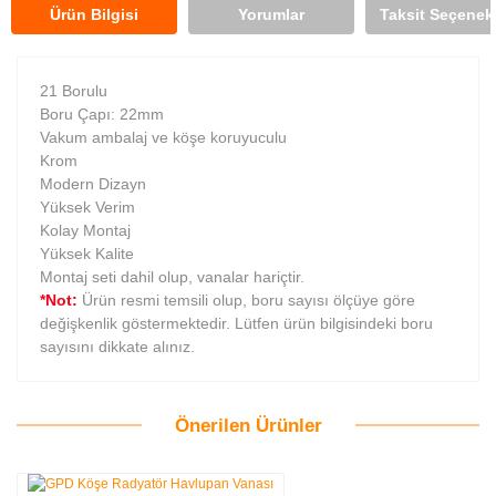
Ürün Bilgisi
Yorumlar
Taksit Seçenekl
21 Borulu
Boru Çapı: 22mm
Vakum ambalaj ve köşe koruyuculu
Krom
Modern Dizayn
Yüksek Verim
Kolay Montaj
Yüksek Kalite
Montaj seti dahil olup, vanalar hariçtir.
*Not:
Ürün resmi temsili olup, boru sayısı ölçüye göre
değişkenlik göstermektedir. Lütfen ürün bilgisindeki boru
sayısını dikkate alınız.
Önerilen Ürünler
Bu ürüne ilk yorumu siz yapın!