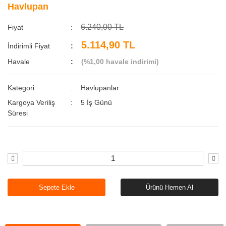
Havlupan
6.240,00 TL
Fiyat
5.114,90 TL
İndirimli Fiyat
Havale
(%1,00 havale indirimi)
Kategori
Havlupanlar
Kargoya Veriliş
5 İş Günü
Süresi
Sepete Ekle
Ürünü Hemen Al