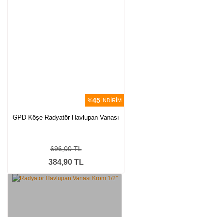
Yorum Yaz
45
%
İNDİRİM
GPD Köşe Radyatör Havlupan Vanası
696,00 TL
384,90 TL