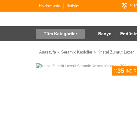
Hakkımızda
İletişim
%10
Tüm Kategoriler
Banyo
Endüstr
Anasayfa
Seramik Kesiciler
Kristal Zümrüt Lazer
35
%
İNDİR