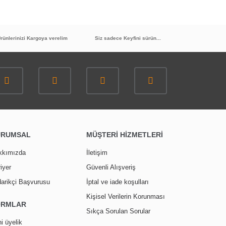
rünlerinizi Kargoya verelim
Siz sadece Keyfini sürün...
URUMSAL
MÜŞTERİ HİZMETLERİ
kkımızda
İletişim
iyer
Güvenli Alışveriş
arikçi Başvurusu
İptal ve iade koşulları
Kişisel Verilerin Korunması
ORMLAR
Sıkça Sorulan Sorular
i üyelik