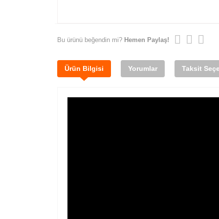
Bu ürünü beğendin mi?
Hemen Paylaş!
Ürün Bilgisi
Yorumlar
Taksit Seçe