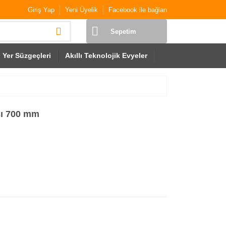
Giriş Yap
Yeni Üyelik
Facebook ile bağlan
Sepetim
Yer Süzgeçleri
Akıllı Teknolojik Evyeler
sı 700 mm