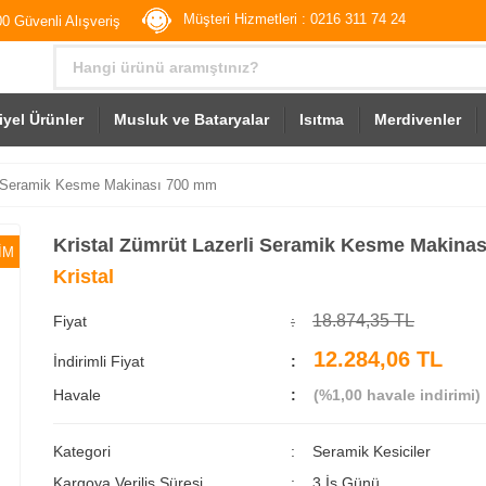
Müşteri Hizmetleri : 0216 311 74 24
0 Güvenli Alışveriş
iyel Ürünler
Musluk ve Bataryalar
Isıtma
Merdivenler
li Seramik Kesme Makinası 700 mm
Kristal Zümrüt Lazerli Seramik Kesme Makina
İM
Kristal
18.874,35 TL
Fiyat
12.284,06 TL
İndirimli Fiyat
Havale
(%1,00 havale indirimi)
Kategori
Seramik Kesiciler
Kargoya Veriliş Süresi
3 İş Günü