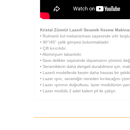
Kristal Zümrüt Lazerli Seramik Kesme Makin
• Rulmanlı kol mekanizması sayesinde sıfır boşlu
• 90°/45° çelik gönyesi bulunmaktadır.
• Çift kırıcılıdır.
• Alüminyum tabanlıdır.
• İlave delikler sayesinde dayamanın yönünü değiş
• Seramiklerin daha dengeli durabilmesi için, ma
• Lazerli modellerde kesim daha hassas bir şekil
• Lazer ışını, seramiğin nereden kırılacağını çi
• Lazer ışınının doğrultusu, lazer modülünün yanı
• Lazer modülü 2 adet kalem pil ile çalışır.