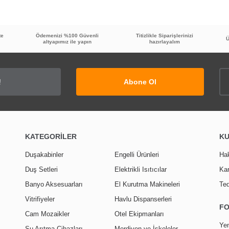
Yorum Yaz
te
Ödemenizi %100 Güvenli
Titizlikle Siparişlerinizi
Ü
altyapımız ile yapın
hazırlayalım
Abone Ol
KATEGORİLER
K
Duşakabinler
Engelli Ürünleri
Ha
Duş Setleri
Elektrikli Isıtıcılar
Kar
Banyo Aksesuarları
El Kurutma Makineleri
Ted
Vitrifiyeler
Havlu Dispanserleri
F
Cam Mozaikler
Otel Ekipmanları
Yen
Su Arıtma Cihazları
Merdiven ve İskeleler