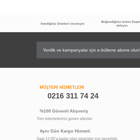
Beğendiğiniz ürünü Sepe
İstediğiniz Ürünleri inceleyin
ekleyin
MÜŞTERİ HİZMETLERİ
0216 311 74 24
Kristal Seramik Kesme Yedek Elmas Takımı
%100 Güvenli Alışveriş
Tüm ödemeleriniz güven altında!
264,08 TL
Aynı Gün Kargo Hizmeti
Saat 12:00’a kadar olan siparişler için geçerlidir.