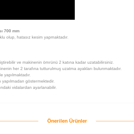
ası 700 mm
klu olup, hatasız kesim yapmaktadır.
tirebilir ve makinenin ömrünü 2 katına kadar uzatabilirsiniz.
kinenin her 2 tarafına tutturulmuş uzatma ayakları bulunmaktadır.
de yapılmaktadır.
zim yapılmadan göstermektedir.
ndaki vidalardan ayarlanabilir.
Önerilen Ürünler
Bu ürüne ilk yorumu siz yapın!