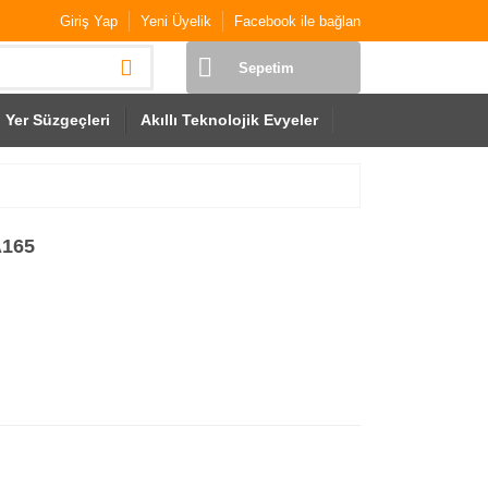
Giriş Yap
Yeni Üyelik
Facebook ile bağlan
Sepetim
Yer Süzgeçleri
Akıllı Teknolojik Evyeler
A165