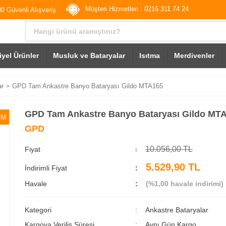
Müşteri Hizmetleri : 0216 311 74 24
0 Güvenli Alışveriş
iyel Ürünler
Musluk ve Bataryalar
Isıtma
Merdivenler
ar
GPD Tam Ankastre Banyo Bataryası Gildo MTA165
GPD Tam Ankastre Banyo Bataryası Gildo MT
İM
GPD
10.056,00 TL
Fiyat
5.529,90 TL
İndirimli Fiyat
Havale
(%1,00 havale indirimi)
Kategori
Ankastre Bataryalar
Kargoya Veriliş Süresi
Aynı Gün Kargo