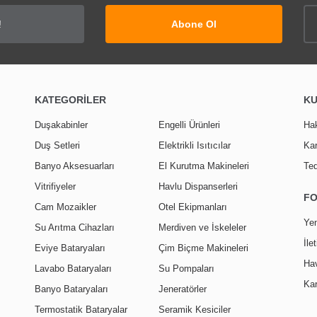
Yorum Yaz
Abone Ol
KATEGORİLER
K
Duşakabinler
Engelli Ürünleri
Ha
Duş Setleri
Elektrikli Isıtıcılar
Kar
Banyo Aksesuarları
El Kurutma Makineleri
Ted
Vitrifiyeler
Havlu Dispanserleri
F
Cam Mozaikler
Otel Ekipmanları
Yen
Su Arıtma Cihazları
Merdiven ve İskeleler
İle
Eviye Bataryaları
Çim Biçme Makineleri
Hav
Lavabo Bataryaları
Su Pompaları
Kar
Banyo Bataryaları
Jeneratörler
Termostatik Bataryalar
Seramik Kesiciler