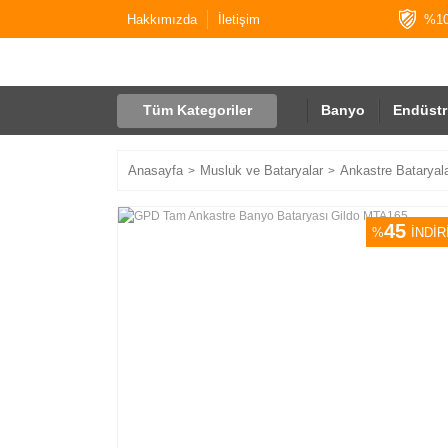
Hakkımızda
İletişim
%10
Tüm Kategoriler
Banyo
Endüstr
Anasayfa
Musluk ve Bataryalar
Ankastre Bataryal
45
%
İNDİR