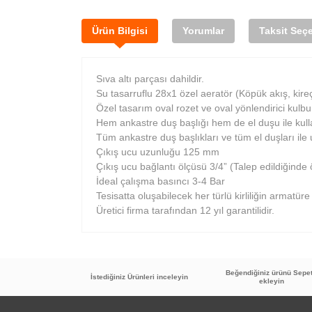
Ürün Bilgisi
Yorumlar
Taksit Seçe
Sıva altı parçası dahildir.
Su tasarruflu 28x1 özel aeratör (Köpük akış, kireç 
Özel tasarım oval rozet ve oval yönlendirici kulbu
Hem ankastre duş başlığı hem de el duşu ile kullan
Tüm ankastre duş başlıkları ve tüm el duşları ile
Çıkış ucu uzunluğu 125 mm
Çıkış ucu bağlantı ölçüsü 3/4” (Talep edildiğinde öz
İdeal çalışma basıncı 3-4 Bar
Tesisatta oluşabilecek her türlü kirliliğin armatüre 
Üretici firma tarafından 12 yıl garantilidir.
Beğendiğiniz ürünü Sepe
İstediğiniz Ürünleri inceleyin
ekleyin