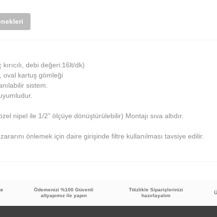
nekleri
kırıcılı, debi değeri:16lt/dk)
, oval kartuş gömleği
ılabilir sistem.
 uyumludur.
el nipel ile 1/2” ölçüye dönüştürülebilir) Montajı sıva altıdır.
zararını önlemek için daire girişinde filtre kullanılması tavsiye edilir.
te
Ödemenizi %100 Güvenli
Titizlikle Siparişlerinizi
Bu ürüne ilk yorumu siz yapın!
Ü
altyapımız ile yapın
hazırlayalım