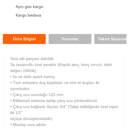
Aynı gün kargo
Kargo bedava
Ürün Bilgisi
Yorumlar
Taksit Seçenekl
Sıva altı parçası dahildir.
Su tasarruflu özel aeratör (Köpük akış, kireç kırıcılı, debi
değeri:16lt/dk)
• Isı ve debi ayarlı kartuş
• Tüm ankastre duş başlıkları ve tüm el duşları ile
uyumludur.
• Çıkış ucu uzunluğu 125 mm
• Kilitlemeli sisteme sahip çıkış ucu yönlendiricisi
• Çıkış ucu bağlantı ölçüsü 3/4” (Talep edildiğinde özel nipel
ile 1/2”
ölçüye dönüştürülebilir)
• Montajı sıva altıdır.