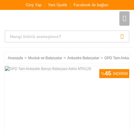
Giriş Yap
Yeni Üyelik
Facebook ile bağlan
Anasayfa
Musluk ve Bataryalar
Ankastre Bataryalar
GPD Tam Ankastre
45
%
İNDİRİM