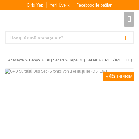
Giriş Yap
Yeni Üyelik
Facebook ile bağlan
Anasayfa
Banyo
Duş Setleri
Tepe Duş Setleri
GPD Sürgülü Duş Seti
45
%
İNDİRİM