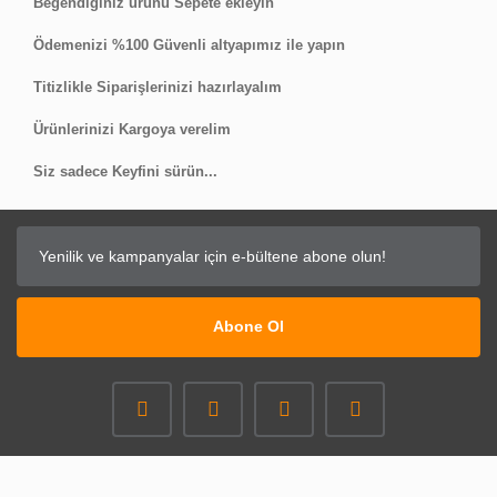
Beğendiğiniz ürünü Sepete ekleyin
Çok hızlı kargolandı ve teslim edildi. Henüz montaj
Ödemenizi %100 Güvenli altyapımız ile yapın
yapmadım ama herhangi bir eksik gözükmüyor.
Titizlikle Siparişlerinizi hazırlayalım
BARIŞ GÖÇEMEN | 14/07/2022
Ürünlerinizi Kargoya verelim
Kalite kokuyor
Siz sadece Keyfini sürün...
Ürün cokiyi tavsiye ederim site çok ilgili
Hasan Sanok | 14/03/2019
Yorum Yaz
Abone Ol