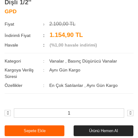
Dişli 1/2''
GPD
2.100,00 TL
Fiyat
1.154,90 TL
İndirimli Fiyat
Havale
(%1,00 havale indirimi)
Kategori
Vanalar
,
Basınç Düşürücü Vanalar
Kargoya Veriliş
Aynı Gün Kargo
Süresi
Özellikler
En Çok Satılanlar
,
Aynı Gün Kargo
Sepete Ekle
Ürünü Hemen Al