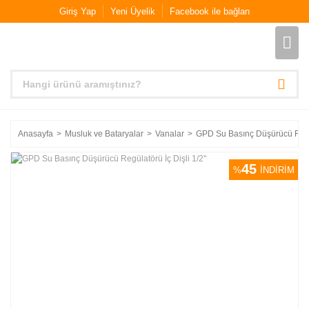
Giriş Yap
Yeni Üyelik
Facebook ile bağlan
Anasayfa
Musluk ve Bataryalar
Vanalar
GPD Su Basınç Düşürücü Regüla
45
%
İNDİRİM