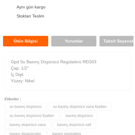
Aynı gün kargo
Stoktan Teslim
Ürün Bilgisi
Yorumlar
Taksit Seçenekl
Gpd Su Basınç Düşürücü Regülatörü REG03
Çap: 1/2"
İç Dişli
Yüzey: Nikel
Etiketler :
su basınç düşürücü
su basınç düşürücü vana fiyatları
Bu ürüne ilk yorumu siz yapın!
su basınç düşürücü fiyatları
basınç düşürücü
basınç düşürücü vana
basınç düşürücü valf
Yorum Yaz
basınç düşürücüler
basınç regülatörü