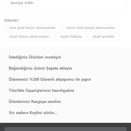
tavsiye edilir.
Etiketler :
rose gold banyo aksesuarları
bronz renk banyo aksesuarları
Bu ürüne ilk yorumu siz yapın!
siyah banyo aksesuarları
siyah batarya
siyah armatür
Yorum Yaz
İstediğiniz Ürünleri inceleyin
Beğendiğiniz ürünü Sepete ekleyin
Ödemenizi %100 Güvenli altyapımız ile yapın
Titizlikle Siparişlerinizi hazırlayalım
Ürünlerinizi Kargoya verelim
Siz sadece Keyfini sürün...