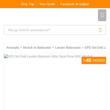
Giriş Yap
Yeni Üyelik
Facebook ile bağlan
Anasayfa
Musluk ve Bataryalar
Lavabo Bataryaları
GPD Set Üstü Lava
45
%
İNDİRİM