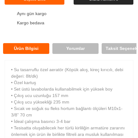
Aynı gün kargo
Kargo bedava
Ürün Bilgisi
Yorumlar
Taksit Seçenekl
• Su tasarruflu özel aeratör (Köpük akış, kireç kırıcılı, debi
değeri: 8lt/dk)
• Özel kartuş
• Set üstü lavabolarda kullanabilmek için yüksek boy
• Çıkış ucu uzunluğu 157 mm
• Çıkış ucu yüksekliği 235 mm
• Sıcak ve soğuk su fleks hortum bağlantı ölçüleri M10x1-
3/8” 70 cm
• İdeal çalışma basıncı 3-4 bar
• Tesisatta oluşabilecek her türlü kirliliğin armatüre zararını
önlemek için ürün ile birlikte filtreli ara musluk kullanılması