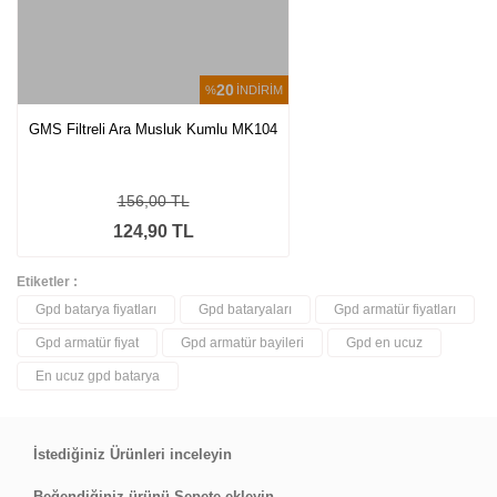
20
%
İNDİRİM
GMS Filtreli Ara Musluk Kumlu MK104
156,00 TL
124,90 TL
Etiketler :
Gpd batarya fiyatları
Gpd bataryaları
Gpd armatür fiyatları
Gpd armatür fiyat
Gpd armatür bayileri
Gpd en ucuz
En ucuz gpd batarya
İstediğiniz Ürünleri inceleyin
Beğendiğiniz ürünü Sepete ekleyin