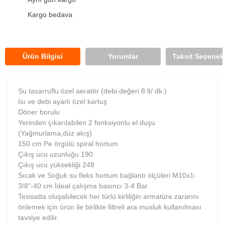
Kargo bedava
Ürün Bilgisi
Yorumlar
Taksit Seçenekl
Su tasarruflu özel aeratör (debi değeri 8 lt/ dk.)
Isı ve debi ayarlı özel kartuş
Döner borulu
Yerinden çıkarılabilen 2 fonksiyonlu el duşu
(Yağmurlama,düz akış)
150 cm Pe örgülü spiral hortum
Çıkış ucu uzunluğu 190
Çıkış ucu yüksekliği 248
Sıcak ve Soğuk su fleks hortum bağlantı ölçüleri M10x1-
3/8"-40 cm İdeal çalışma basıncı 3-4 Bar
Tesisatta oluşabilecek her türlü kirliliğin armatüre zararını
önlemek için ürün ile birlikte filtreli ara musluk kullanılması
tavsiye edilir.