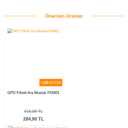
Önerilen Ürünler
Bu ürüne ilk yorumu siz yapın!
Yorum Yaz
45
%
İNDİRİM
GPD Filtreli Ara Musluk FKM01
516,00 TL
284,90 TL