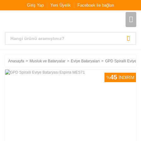
Giriş Yap
Yeni Üyelik
Facebook ile bağlan
Anasayfa
Musluk ve Bataryalar
Eviye Bataryaları
GPD Spiralli Eviye 
45
%
İNDİRİM