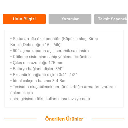
Ürün Bilgisi
Yorumlar
Taksit Seçenekl
• Su tasarruflu özel perlatör. (Köpüklü akış, Kireç
Kırıcılı,Debi değeri:16 lt /dk)
• 90° açma kapama açılı seramik salmastra
• Kilitleme sistemine sahip yönlendirici ünitesi
• Çıkış ucu uzunluğu 175 mm
• Batarya bağlantı dişleri 3/4”
• Eksantirik bağlantı dişleri 3/4” - 1/2”
• İdeal çalışma basıncı 3-4 Bar
• Tesisatta oluşabilecek her türlü kirliliğin armatüre zararını
önlemek için
daire girişinde filtre kullanılması tavsiye edilir.
Önerilen Ürünler
Bu ürüne ilk yorumu siz yapın!