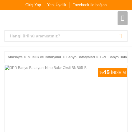
Giriş Yap
Yeni Üyelik
Facebook ile bağlan
Anasayfa
Musluk ve Bataryalar
Banyo Bataryaları
GPD Banyo Bataryas
45
%
İNDİRİM