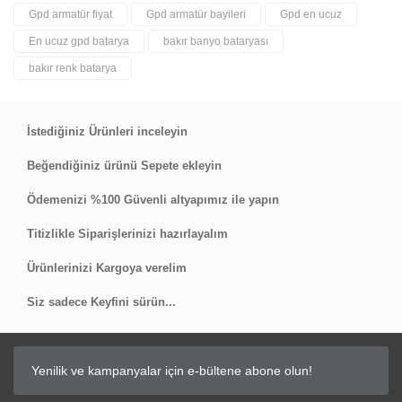
Gpd armatür fiyat
Gpd armatür bayileri
Gpd en ucuz
En ucuz gpd batarya
bakır banyo bataryası
bakır renk batarya
İstediğiniz Ürünleri inceleyin
Beğendiğiniz ürünü Sepete ekleyin
Ödemenizi %100 Güvenli altyapımız ile yapın
Titizlikle Siparişlerinizi hazırlayalım
Ürünlerinizi Kargoya verelim
Siz sadece Keyfini sürün...