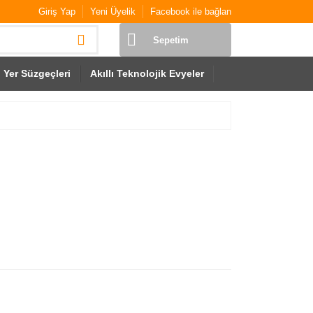
Giriş Yap
Yeni Üyelik
Facebook ile bağlan
Sepetim
Yer Süzgeçleri
Akıllı Teknolojik Evyeler