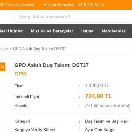
0 Güvenli Alışveriş
Müşteri Hizmetleri : 0216 311 74 24
iyel Ürünler
Musluk ve Bataryalar
Isıtma
Merdivenler
kları
GPD Askılı Duş Takımı DST37
GPD Askılı Duş Takımı DST37
İM
GPD
1.320,00 TL
Fiyat
724,90 TL
İndirimli Fiyat
Havale
(%1,00 havale indirimi)
Kategori
Duş Takım ve Başlıkları
Kargoya Veriliş Süresi
Aynı Gün Kargo