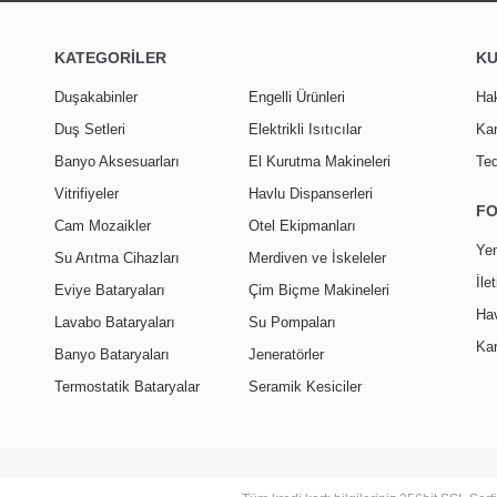
KATEGORİLER
K
Duşakabinler
Engelli Ürünleri
Ha
Duş Setleri
Elektrikli Isıtıcılar
Kar
Banyo Aksesuarları
El Kurutma Makineleri
Ted
Vitrifiyeler
Havlu Dispanserleri
F
Cam Mozaikler
Otel Ekipmanları
Yen
Su Arıtma Cihazları
Merdiven ve İskeleler
İle
Eviye Bataryaları
Çim Biçme Makineleri
Hav
Lavabo Bataryaları
Su Pompaları
Kar
Banyo Bataryaları
Jeneratörler
Termostatik Bataryalar
Seramik Kesiciler