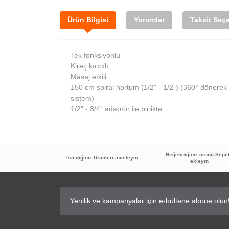
Ürün Bilgisi
Yorumlar
Taksit Seçe
Tek fonksiyonlu
Kireç kırıcılı
Masaj etkili
150 cm spiral hortum (1/2” - 1/2”) (360° dönere
sistem)
1/2” - 3/4” adaptör ile birlikte
Beğendiğiniz ürünü Sepe
İstediğiniz Ürünleri inceleyin
ekleyin