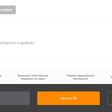
nekleri
k dolaşmayı engelleyen
te
Ödemenizi %100 Güvenli
Titizlikle Siparişlerinizi
Bu ürüne ilk yorumu siz yapın!
Ü
altyapımız ile yapın
hazırlayalım
Yorum Yaz
Abone Ol