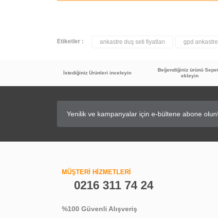
Etiketler :
ankastre duş seti fiyatları
gpd ankastre
Beğendiğiniz ürünü Sepe
İstediğiniz Ürünleri inceleyin
ekleyin
GPD Batarya Temizleyici ve Parlatıcı
MÜŞTERİ HİZMETLERİ
0216 311 74 24
409,90 TL
%100 Güvenli Alışveriş