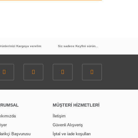
rünlerinizi Kargoya verelim
Siz sadece Keyfini sürün...
URUMSAL
MÜŞTERİ HİZMETLERİ
kkımızda
İletişim
iyer
Güvenli Alışveriş
arikçi Başvurusu
İptal ve iade koşulları