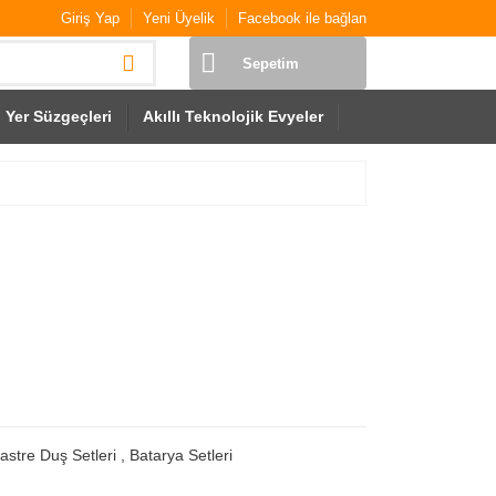
Giriş Yap
Yeni Üyelik
Facebook ile bağlan
Sepetim
Yer Süzgeçleri
Akıllı Teknolojik Evyeler
astre Duş Setleri
,
Batarya Setleri