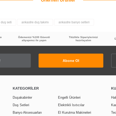
Önerilen Ürünler
Bu ürüne ilk yorumu siz yapın!
Yorum Yaz
 duş seti
ankastre duş takımı
ankastre banyo setleri
te
Ödemenizi %100 Güvenli
Titizlikle Siparişlerinizi
Ü
altyapımız ile yapın
hazırlayalım
Abone Ol
KATEGORİLER
K
Duşakabinler
Engelli Ürünleri
Ha
Duş Setleri
Elektrikli Isıtıcılar
Kar
Banyo Aksesuarları
El Kurutma Makineleri
Ted