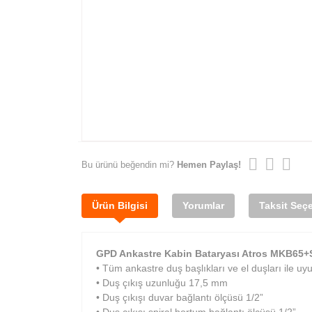
Bu ürünü beğendin mi?
Hemen Paylaş!
Ürün Bilgisi
Yorumlar
Taksit Seçe
GPD Ankastre Kabin Bataryası Atros MKB65
+
• Tüm ankastre duş başlıkları ve el duşları ile u
• Duş çıkış uzunluğu 17,5 mm
• Duş çıkışı duvar bağlantı ölçüsü 1/2”