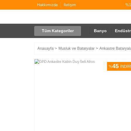
Hakkımızda
İletişim
%10
Tüm Kategoriler
Banyo
Endüstr
Anasayfa
Musluk ve Bataryalar
Ankastre Bataryal
45
%
İNDİR