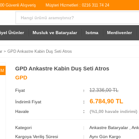
0 Güvenli Alışveriş
Müşteri Hizmetleri : 0216 311 74 24
iyel Ürünler
Musluk ve Bataryalar
Isıtma
Merdivenler
ar
GPD Ankastre Kabin Duş Seti Atros
GPD Ankastre Kabin Duş Seti Atros
İM
GPD
12.336,00 TL
Fiyat
6.784,90 TL
İndirimli Fiyat
Havale
(%1,00 havale indirimi)
Kategori
Ankastre Bataryalar
,
Ank
Kargoya Veriliş Süresi
Aynı Gün Kargo