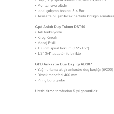
• Duş çıkışı spiral hortum bağlantı ölçüsü 1/2”
• Montajı sıva altıdır
• İdeal çalışma basıncı 3-4 Bar
• Tesisatta oluşabilecek hertürlü kirliliğin armatüre
Gpd Askılı Duş Takımı DST40
• Tek fonksiyonlu
• Kireç Kırıcılı
• Masaj Etkili
• 150 cm spiral hortum (1/2”-1/2”)
• 1/2”-3/4” adaptör ile birlikte
GPD Ankastre Duş Başlığı ADS07
• Yağmurlama akışlı ankastre duş başlığı (Ø200)
• Dirsek mesafesi 400 mm
• Pirinç boru grubu
Üretici firma tarafından 5 yıl garantilidir.