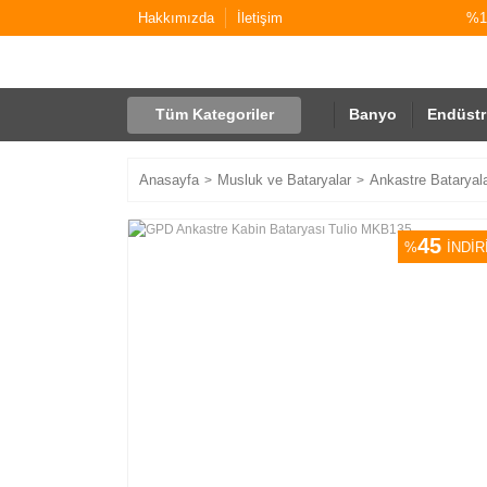
Hakkımızda
İletişim
%10
Tüm Kategoriler
Banyo
Endüstr
Anasayfa
Musluk ve Bataryalar
Ankastre Bataryal
45
%
İNDİR