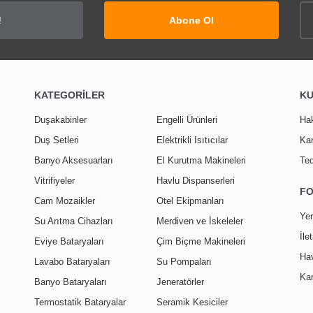
Yorum Yaz
Abone Ol
KATEGORİLER
K
Duşakabinler
Engelli Ürünleri
Ha
Duş Setleri
Elektrikli Isıtıcılar
Kar
Banyo Aksesuarları
El Kurutma Makineleri
Ted
Vitrifiyeler
Havlu Dispanserleri
F
Cam Mozaikler
Otel Ekipmanları
Yen
Su Arıtma Cihazları
Merdiven ve İskeleler
İle
Eviye Bataryaları
Çim Biçme Makineleri
Hav
Lavabo Bataryaları
Su Pompaları
Kar
Banyo Bataryaları
Jeneratörler
Termostatik Bataryalar
Seramik Kesiciler