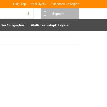
Giriş Yap
Yeni Üyelik
Facebook ile bağlan
Sepetim
Yer Süzgeçleri
Akıllı Teknolojik Evyeler