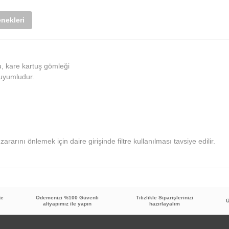
nekleri
u, kare kartuş gömleği
 uyumludur.
zararını önlemek için daire girişinde filtre kullanılması tavsiye edilir.
te
Ödemenizi %100 Güvenli
Titizlikle Siparişlerinizi
Bu ürüne ilk yorumu siz yapın!
Ü
altyapımız ile yapın
hazırlayalım