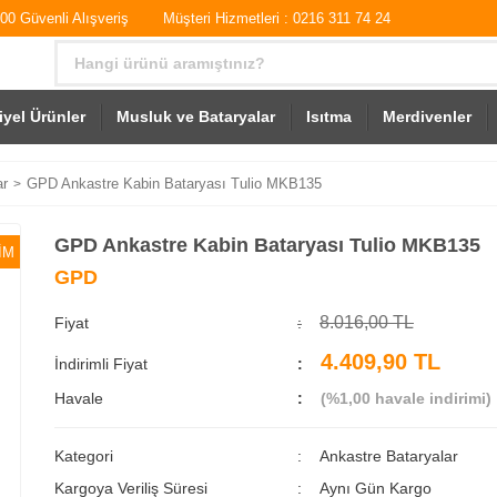
0 Güvenli Alışveriş
Müşteri Hizmetleri : 0216 311 74 24
iyel Ürünler
Musluk ve Bataryalar
Isıtma
Merdivenler
ar
GPD Ankastre Kabin Bataryası Tulio MKB135
GPD Ankastre Kabin Bataryası Tulio MKB135
İM
GPD
8.016,00 TL
Fiyat
4.409,90 TL
İndirimli Fiyat
Havale
(%1,00 havale indirimi)
Kategori
Ankastre Bataryalar
Kargoya Veriliş Süresi
Aynı Gün Kargo