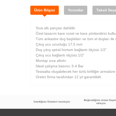
Ürün Bilgisi
Yorumlar
Taksit Seçe
Sıva altı parçası dahildir.
Özel tasarım kare rozet ve kare yönlendirici kulb
Tüm ankastre duş başlıkları ve tüm el duşları ile
Çıkış ucu uzunluğu 17,5 mm
Duş çıkış spiral hortum bağlantı ölçüsü 1/2”
Çıkış ucu bağlantı ölçüsü 1/2”
Montajı sıva altıdır.
İdeal çalışma basıncı 3-4 Bar
Tesisatta oluşabilecek her türlü kirliliğin armatüre 
Üretici firma tarafından 12 yıl garantilidir.
Beğendiğiniz ürünü Sepe
İstediğiniz Ürünleri inceleyin
ekleyin