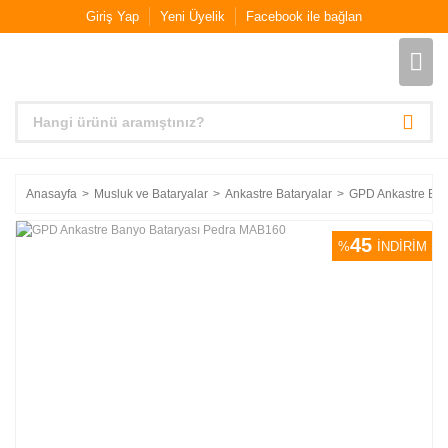
Giriş Yap
Yeni Üyelik
Facebook ile bağlan
Anasayfa
Musluk ve Bataryalar
Ankastre Bataryalar
GPD Ankastre Ba
45
%
İNDİRİM