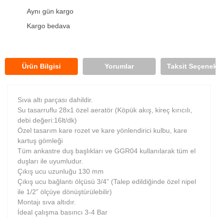
Aynı gün kargo
Kargo bedava
Ürün Bilgisi
Yorumlar
Taksit Seçenekl
Sıva altı parçası dahildir.
Su tasarruflu 28x1 özel aeratör (Köpük akış, kireç kırıcılı,
debi değeri:16lt/dk)
Özel tasarım kare rozet ve kare yönlendirici kulbu, kare
kartuş gömleği
Tüm ankastre duş başlıkları ve GGR04 kullanılarak tüm el
duşları ile uyumludur.
Çıkış ucu uzunluğu 130 mm
Çıkış ucu bağlantı ölçüsü 3/4” (Talep edildiğinde özel nipel
ile 1/2” ölçüye dönüştürülebilir)
Montajı sıva altıdır.
İdeal çalışma basıncı 3-4 Bar