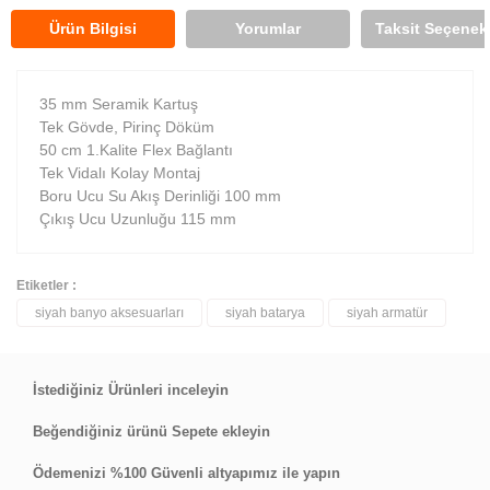
Ürün Bilgisi
Yorumlar
Taksit Seçenekl
35 mm Seramik Kartuş
Tek Gövde, Pirinç Döküm
50 cm 1.Kalite Flex Bağlantı
Tek Vidalı Kolay Montaj
Boru Ucu Su Akış Derinliği 100 mm
Çıkış Ucu Uzunluğu 115 mm
Etiketler :
siyah banyo aksesuarları
siyah batarya
siyah armatür
Bu ürüne ilk yorumu siz yapın!
Yorum Yaz
İstediğiniz Ürünleri inceleyin
Beğendiğiniz ürünü Sepete ekleyin
Ödemenizi %100 Güvenli altyapımız ile yapın