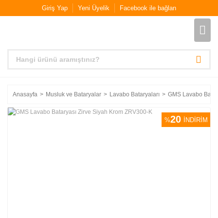
Giriş Yap
Yeni Üyelik
Facebook ile bağlan
Anasayfa
Musluk ve Bataryalar
Lavabo Bataryaları
GMS Lavabo Batar
20
%
İNDİRİM