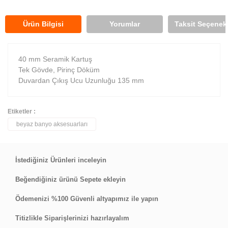
Ürün Bilgisi
Yorumlar
Taksit Seçenekl
40 mm Seramik Kartuş
Tek Gövde, Pirinç Döküm
Duvardan Çıkış Ucu Uzunluğu 135 mm
Etiketler :
beyaz banyo aksesuarları
Bu ürüne ilk yorumu siz yapın!
Yorum Yaz
İstediğiniz Ürünleri inceleyin
Beğendiğiniz ürünü Sepete ekleyin
Ödemenizi %100 Güvenli altyapımız ile yapın
Titizlikle Siparişlerinizi hazırlayalım