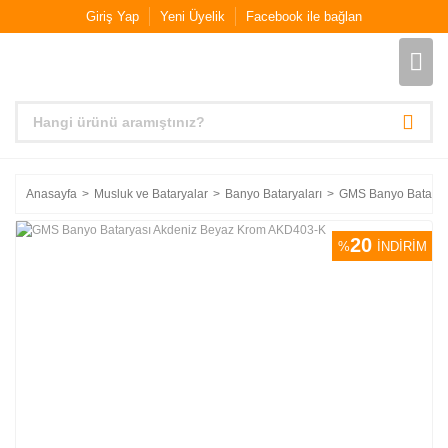
Giriş Yap
Yeni Üyelik
Facebook ile bağlan
Anasayfa
Musluk ve Bataryalar
Banyo Bataryaları
GMS Banyo Batarya
20
%
İNDİRİM