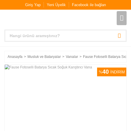
Giriş Yap
Yeni Üyelik
Facebook ile bağlan
Anasayfa
Musluk ve Bataryalar
Vanalar
Fause Fotoselli Batarya Sıcak 
40
%
İNDİRİM