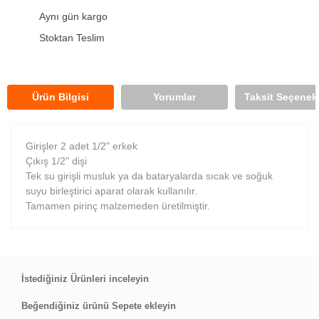
Aynı gün kargo
Stoktan Teslim
Ürün Bilgisi
Yorumlar
Taksit Seçenekl
Girişler 2 adet 1/2" erkek
Çıkış 1/2" dişi
Tek su girişli musluk ya da bataryalarda sıcak ve soğuk
suyu birleştirici aparat olarak kullanılır.
Tamamen pirinç malzemeden üretilmiştir.
Bu ürüne ilk yorumu siz yapın!
İstediğiniz Ürünleri inceleyin
Beğendiğiniz ürünü Sepete ekleyin
Yorum Yaz