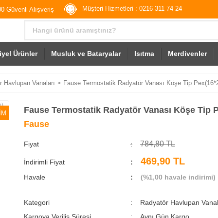
Müşteri Hizmetleri : 0216 311 74 24
0 Güvenli Alışveriş
iyel Ürünler
Musluk ve Bataryalar
Isıtma
Merdivenler
r Havlupan Vanaları
Fause Termostatik Radyatör Vanası Köşe Tip Pex(1
Fause Termostatik Radyatör Vanası Köşe Tip
İM
Fause
784,80 TL
Fiyat
469,90 TL
İndirimli Fiyat
Havale
(%1,00 havale indirimi)
Kategori
Radyatör Havlupan Vanal
Kargoya Veriliş Süresi
Aynı Gün Kargo