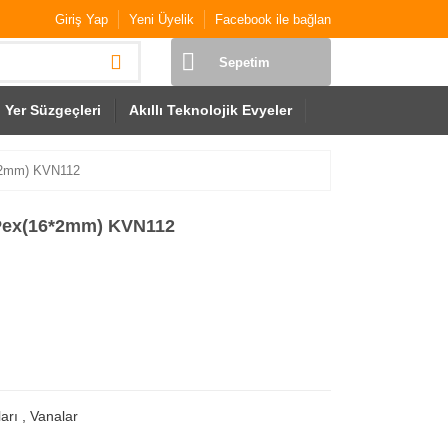
Giriş Yap
Yeni Üyelik
Facebook ile bağlan
Sepetim
Yer Süzgeçleri
Akıllı Teknolojik Evyeler
6*2mm) KVN112
 Pex(16*2mm) KVN112
arı
,
Vanalar