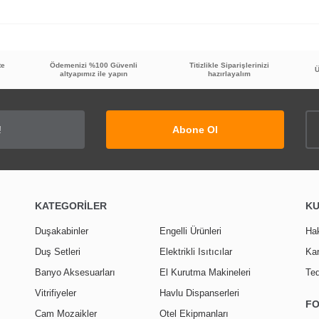
te
Ödemenizi %100 Güvenli
Titizlikle Siparişlerinizi
Bu ürüne ilk yorumu siz yapın!
Ü
altyapımız ile yapın
hazırlayalım
Yorum Yaz
Abone Ol
KATEGORİLER
K
Duşakabinler
Engelli Ürünleri
Ha
Duş Setleri
Elektrikli Isıtıcılar
Kar
Banyo Aksesuarları
El Kurutma Makineleri
Ted
Vitrifiyeler
Havlu Dispanserleri
F
Cam Mozaikler
Otel Ekipmanları