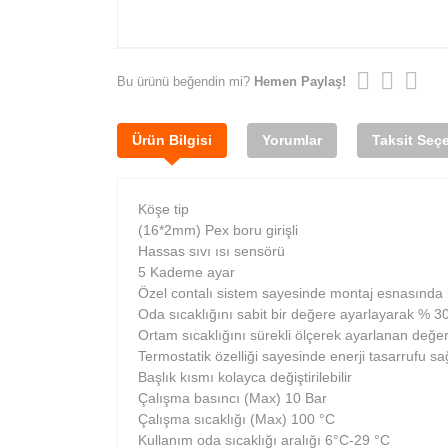
Bu ürünü beğendin mi?
Hemen Paylaş!
Ürün Bilgisi
Yorumlar
Taksit Seçe
Köşe tip
(16*2mm) Pex boru girişli
Hassas sıvı ısı sensörü
5 Kademe ayar
Özel contalı sistem sayesinde montaj esnasında 
Oda sıcaklığını sabit bir değere ayarlayarak % 30
Ortam sıcaklığını sürekli ölçerek ayarlanan değer
Termostatik özelliği sayesinde enerji tasarrufu sa
Başlık kısmı kolayca değiştirilebilir
Çalışma basıncı (Max) 10 Bar
Çalışma sıcaklığı (Max) 100 °C
Kullanım oda sıcaklığı aralığı 6°C-29 °C