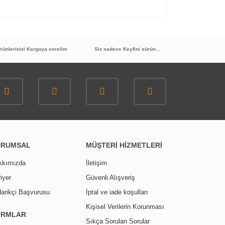
rünlerinizi Kargoya verelim
Siz sadece Keyfini sürün...
URUMSAL
MÜŞTERİ HİZMETLERİ
kkımızda
İletişim
iyer
Güvenli Alışveriş
arikçi Başvurusu
İptal ve iade koşulları
Kişisel Verilerin Korunması
ORMLAR
Sıkça Sorulan Sorular