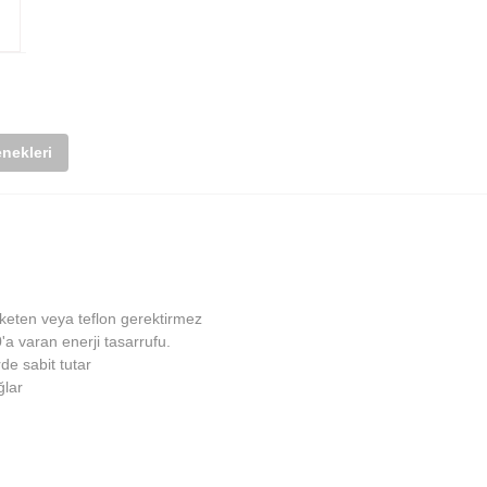
nekleri
keten veya teflon gerektirmez
'a varan enerji tasarrufu.
de sabit tutar
ğlar