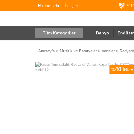
Hakkımızda
İletişim
%10
Tüm Kategoriler
Banyo
Endüstr
Anasayfa
Musluk ve Bataryalar
Vanalar
Radyatö
40
%
İNDİR