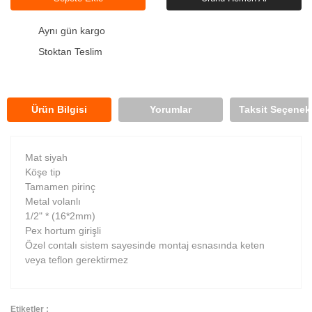
Aynı gün kargo
Stoktan Teslim
Ürün Bilgisi
Yorumlar
Taksit Seçenekl
Mat siyah
Köşe tip
Tamamen pirinç
Metal volanlı
1/2" * (16*2mm)
Pex hortum girişli
Özel contalı sistem sayesinde montaj esnasında keten
veya teflon gerektirmez
Etiketler :