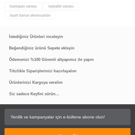
havlupan vanası
radyatör vanası
Bu ürüne ilk yorumu siz yapın!
siyah banyo aksesuarları
Yorum Yaz
İstediğiniz Ürünleri inceleyin
Beğendiğiniz ürünü Sepete ekleyin
Ödemenizi %100 Güvenli altyapımız ile yapın
Titizlikle Siparişlerinizi hazırlayalım
Ürünlerinizi Kargoya verelim
Siz sadece Keyfini sürün...