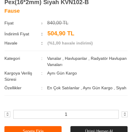
Pex(16*2mm) Siyah KVN102-B
Fause
840,00 TL
Fiyat
504,90 TL
İndirimli Fiyat
Havale
(%1,00 havale indirimi)
Kategori
Vanalar
,
Havlupanlar
,
Radyatör Havlupan
Vanaları
Kargoya Veriliş
Aynı Gün Kargo
Süresi
Özellikler
En Çok Satılanlar
,
Aynı Gün Kargo
,
Siyah
Sepete Ekle
Ürünü Hemen Al