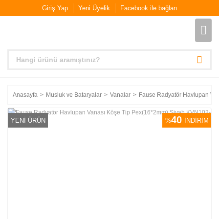
Giriş Yap
Yeni Üyelik
Facebook ile bağlan
Anasayfa
Musluk ve Bataryalar
Vanalar
Fause Radyatör Havlupan Va
40
YENİ ÜRÜN
%
İNDİRİM