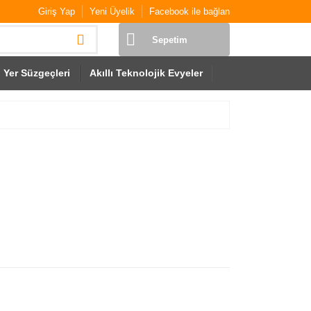
Giriş Yap
Yeni Üyelik
Facebook ile bağlan
Sepetim
Yer Süzgeçleri
Akıllı Teknolojik Evyeler