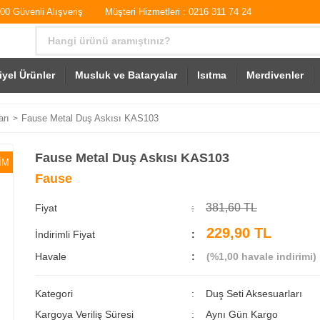
0 Güvenli Alışveriş
Müşteri Hizmetleri : 0216 311 74 24
iyel Ürünler
Musluk ve Bataryalar
Isıtma
Merdivenler
arı
Fause Metal Duş Askısı KAS103
Fause Metal Duş Askısı KAS103
İM
Fause
381,60 TL
Fiyat
229,90 TL
İndirimli Fiyat
Havale
(%1,00 havale indirimi)
Kategori
Duş Seti Aksesuarları
Kargoya Veriliş Süresi
Aynı Gün Kargo