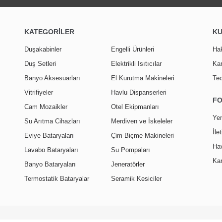
KATEGORİLER
K
Duşakabinler
Engelli Ürünleri
Ha
Duş Setleri
Elektrikli Isıtıcılar
Kar
Banyo Aksesuarları
El Kurutma Makineleri
Ted
Vitrifiyeler
Havlu Dispanserleri
F
Cam Mozaikler
Otel Ekipmanları
Yen
Su Arıtma Cihazları
Merdiven ve İskeleler
İle
Eviye Bataryaları
Çim Biçme Makineleri
Hav
Lavabo Bataryaları
Su Pompaları
Kar
Banyo Bataryaları
Jeneratörler
Termostatik Bataryalar
Seramik Kesiciler