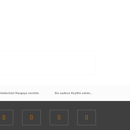
rünlerinizi Kargoya verelim
Siz sadece Keyfini sürün...
argo çok hızlı geldi. Teşekkürler