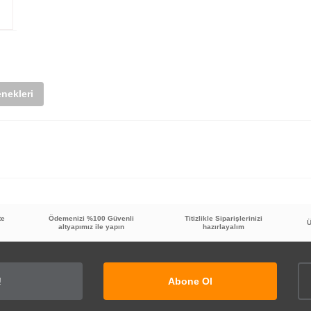
nekleri
te
Ödemenizi %100 Güvenli
Titizlikle Siparişlerinizi
Ü
altyapımız ile yapın
hazırlayalım
için paslanma yapacağını sanmıyorum ancak yine de zaman gösterecek. K
Abone Ol