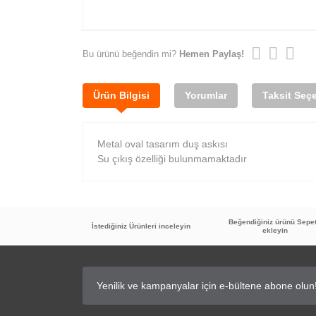
Bu ürünü beğendin mi?
Hemen Paylaş!
Ürün Bilgisi
Yorumlar
Taksit Seçe
Metal oval tasarım duş askısı
Su çıkış özelliği bulunmamaktadır
Beğendiğiniz ürünü Sepe
İstediğiniz Ürünleri inceleyin
ekleyin
Kullanışlı
Metal olması büyük avantaj, nikelajlı olduğu 
Serkan Salman | 01/10/2023