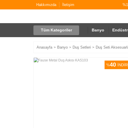
Hakkımızda
İletişim
%10
Tüm Kategoriler
Banyo
Endüstr
Anasayfa
Banyo
Duş Setleri
Duş Seti Aksesuarl
40
%
İNDİR