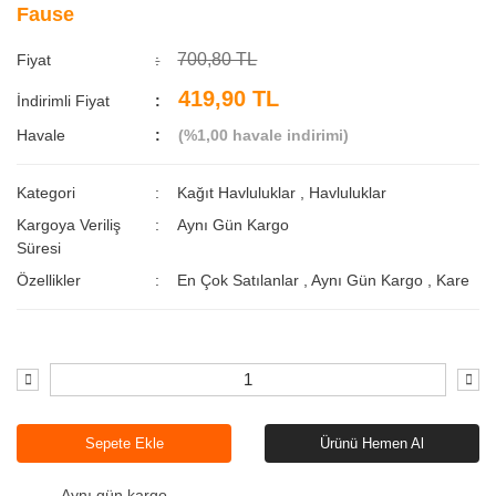
Fause
700,80 TL
Fiyat
419,90 TL
İndirimli Fiyat
Havale
(%1,00 havale indirimi)
Kategori
Kağıt Havluluklar
,
Havluluklar
Kargoya Veriliş
Aynı Gün Kargo
Süresi
Özellikler
En Çok Satılanlar
,
Aynı Gün Kargo
,
Kare
Sepete Ekle
Ürünü Hemen Al
Aynı gün kargo