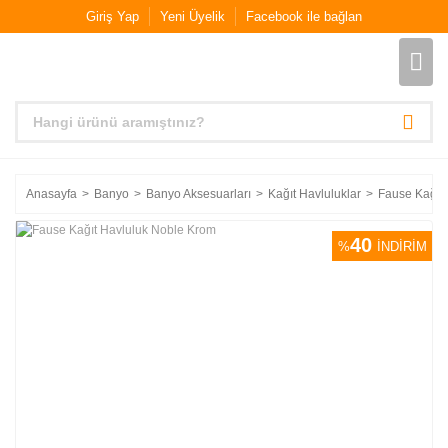
Giriş Yap
Yeni Üyelik
Facebook ile bağlan
Anasayfa
Banyo
Banyo Aksesuarları
Kağıt Havluluklar
Fause Kağıt
40
%
İNDİRİM