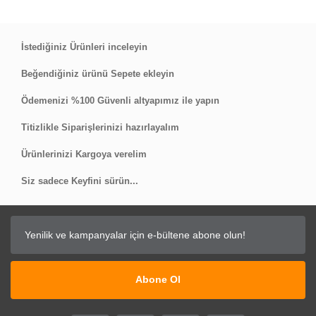
İstediğiniz Ürünleri inceleyin
10 numara 5 yıldız
Beğendiğiniz ürünü Sepete ekleyin
tavsiye etmeye değer gördüğüm için üşenmedim
Ödemenizi %100 Güvenli altyapımız ile yapın
yorum yazdım.. hem ürün hem satıcı kaliteli
Titizlikle Siparişlerinizi hazırlayalım
Güngör Yıldızaydın | 30/04/2026
Ürünlerinizi Kargoya verelim
Yorum Yaz
Siz sadece Keyfini sürün...
Abone Ol