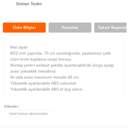
Stoktan Teslim
Ürün Bilgisi
Yorumlar
Taksit Seçenekl
Mat siyah
Ø22 mm çapında, 70 cm uzunluğunda, paslanmaz çelik
üzeri krom kaplama sürgü borusu
Montaj yerleri serbest şekilde ayarlanabilir(iki sürgü ayağı
arası yükseklik mesafesi)
İki vida arası maximum mesafe 68 cm
Yükseklik ayarlanabilir ABS sabunluk
Yükseklik ayarlanabilir ABS el duş askısı
Etiketler :
siyah banyo aksesuarları
Bu ürüne ilk yorumu siz yapın!