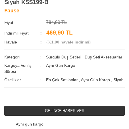
Siyah KSS199-B
Fause
784,80 TL
Fiyat
469,90 TL
İndirimli Fiyat
Havale
(%1,00 havale indirimi)
Kategori
Sürgülü Duş Setleri
,
Duş Seti Aksesuarları
Kargoya Veriliş
Aynı Gün Kargo
Süresi
Özellikler
En Çok Satılanlar
,
Aynı Gün Kargo
,
Siyah
GELİNCE HABER VER
Aynı gün kargo