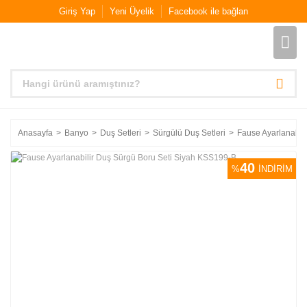
Giriş Yap
Yeni Üyelik
Facebook ile bağlan
Anasayfa
Banyo
Duş Setleri
Sürgülü Duş Setleri
Fause Ayarlanabil
40
%
İNDİRİM