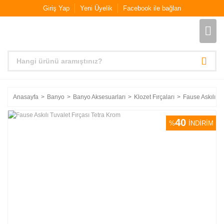
Giriş Yap
Yeni Üyelik
Facebook ile bağlan
Anasayfa
Banyo
Banyo Aksesuarları
Klozet Fırçaları
Fause Askılı Tu
40
%
İNDİRİM