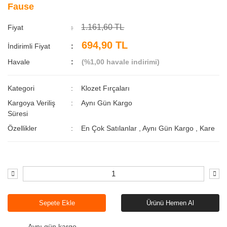
Fause
1.161,60 TL
Fiyat
694,90 TL
İndirimli Fiyat
Havale
(%1,00 havale indirimi)
Kategori
Klozet Fırçaları
Kargoya Veriliş
Aynı Gün Kargo
Süresi
Özellikler
En Çok Satılanlar
,
Aynı Gün Kargo
,
Kare
Sepete Ekle
Ürünü Hemen Al
Aynı gün kargo