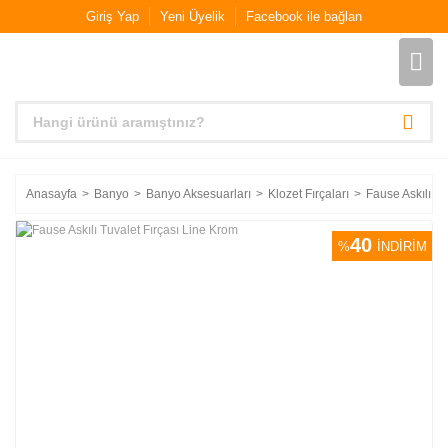
Giriş Yap
Yeni Üyelik
Facebook ile bağlan
Anasayfa
Banyo
Banyo Aksesuarları
Klozet Fırçaları
Fause Askılı Tu
40
%
İNDİRİM