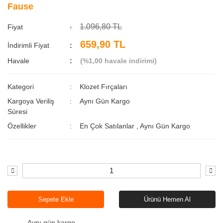
Fause
1.096,80 TL
Fiyat
659,90 TL
İndirimli Fiyat
Havale
(%1,00 havale indirimi)
Kategori
Klozet Fırçaları
Kargoya Veriliş
Aynı Gün Kargo
Süresi
Özellikler
En Çok Satılanlar
,
Aynı Gün Kargo
Sepete Ekle
Ürünü Hemen Al
Aynı gün kargo