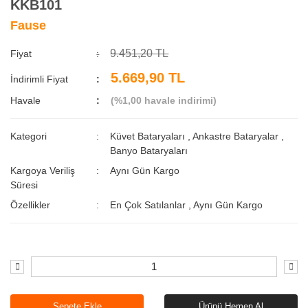
KKB101
Fause
9.451,20 TL
Fiyat
5.669,90 TL
İndirimli Fiyat
Havale
(%1,00 havale indirimi)
Kategori
Küvet Bataryaları
,
Ankastre Bataryalar
,
Banyo Bataryaları
Kargoya Veriliş
Aynı Gün Kargo
Süresi
Özellikler
En Çok Satılanlar
,
Aynı Gün Kargo
Sepete Ekle
Ürünü Hemen Al