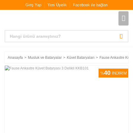
Giriş Yap
Yeni Üyelik
Facebook ile bağlan
Anasayfa
Musluk ve Bataryalar
Küvet Bataryaları
Fause Ankastre Küve
40
%
İNDİRİM