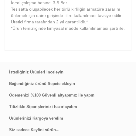
İdeal çalışma basıncı 3-5 Bar
Tesisatta oluşabilecek her türlü kirliliğin armatüre zararını
önlemek için daire girişinde filtre kullanılması tavsiye edilir.
Üretici firma tarafından 2 yıl garantilidir.*
*Ürün temizliğinde kimyasal madde kullanılmaması şartı ile.
Bu ürüne ilk yorumu siz yapın!
İstediğiniz Ürünleri inceleyin
Beğendiğiniz ürünü Sepete ekleyin
Yorum Yaz
Ödemenizi %100 Güvenli altyapımız ile yapın
Titizlikle Siparişlerinizi hazırlayalım
Ürünlerinizi Kargoya verelim
Siz sadece Keyfini sürün...