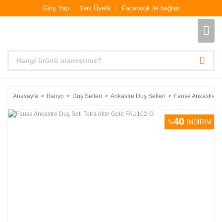
Giriş Yap
Yeni Üyelik
Facebook ile bağlan
Anasayfa
Banyo
Duş Setleri
Ankastre Duş Setleri
Fause Ankastre Du
40
%
İNDİRİM