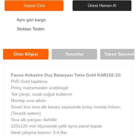
Sepete Ekle
Ürünü Hemen Al
Aynı gün kargo
Stoktan Teslim
Ürün Bilgisi
Yorumlar
Taksit Seçenekl
Fause Ankastre Duş Bataryası Tetra Gold KAB102-1G
PVD Gold kaplama
Pirinç malzemeden üretilmiştir
Tek çıkışlı, sıcak soğuk kullanım
Montajı sıva altıdır
Smart box sıva altı kasası sayesinde kolay montaj imkanı.
(Terazili sistem)
Sıva altı parçası dahildir
120x120 mm ölçüsünde çelik ayna panel kapak
İdeal çalışma basıncı 3-4 Bar