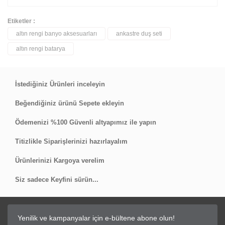
Etiketler :
altın rengi banyo aksesuarları
ankastre duş seti
Bu ürüne ilk yorumu siz yapın!
altın rengi batarya
Yorum Yaz
İstediğiniz Ürünleri inceleyin
Beğendiğiniz ürünü Sepete ekleyin
Ödemenizi %100 Güvenli altyapımız ile yapın
Titizlikle Siparişlerinizi hazırlayalım
Ürünlerinizi Kargoya verelim
Siz sadece Keyfini sürün...