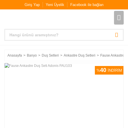
Giriş Yap
Yeni Üyelik
Facebook ile bağlan
Anasayfa
Banyo
Duş Setleri
Ankastre Duş Setleri
Fause Ankastre D
40
%
İNDİRİM