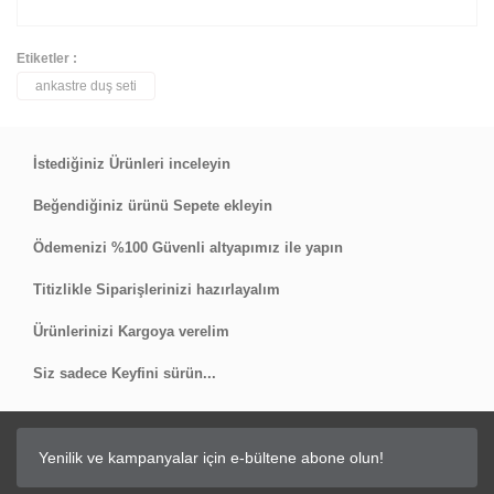
Etiketler :
ankastre duş seti
Bu ürüne ilk yorumu siz yapın!
Yorum Yaz
İstediğiniz Ürünleri inceleyin
Beğendiğiniz ürünü Sepete ekleyin
Ödemenizi %100 Güvenli altyapımız ile yapın
Titizlikle Siparişlerinizi hazırlayalım
Ürünlerinizi Kargoya verelim
Siz sadece Keyfini sürün...