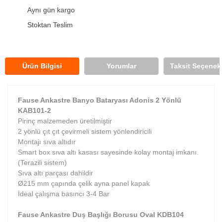
Aynı gün kargo
Stoktan Teslim
Ürün Bilgisi
Yorumlar
Taksit Seçenekl
Fause Ankastre Banyo Bataryası Adonis 2 Yönlü
KAB101-2
Pirinç malzemeden üretilmiştir
2 yönlü çıt çıt çevirmeli sistem yönlendiricili
Montajı sıva altıdır
Smart box sıva altı kasası sayesinde kolay montaj imkanı.
(Terazili sistem)
Sıva altı parçası dahildir
Ø215 mm çapında çelik ayna panel kapak
İdeal çalışma basıncı 3-4 Bar
Fause Ankastre Duş Başlığı Borusu Oval KDB104