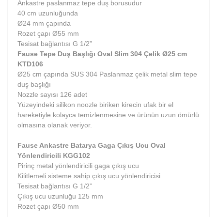
Ankastre paslanmaz tepe duş borusudur
40 cm uzunluğunda
Ø24 mm çapında
Rozet çapı Ø55 mm
Tesisat bağlantısı G 1/2”
Fause Tepe Duş Başlığı Oval Slim 304 Çelik Ø25 cm
KTD106
Ø25 cm çapında SUS 304 Paslanmaz çelik metal slim tepe
duş başlığı
Nozzle sayısı 126 adet
Yüzeyindeki silikon noozle biriken kirecin ufak bir el
hareketiyle kolayca temizlenmesine ve ürünün uzun ömürlü
olmasına olanak veriyor.
Fause Ankastre Batarya Gaga Çıkış Ucu Oval
Yönlendiricili KGG102
Pirinç metal yönlendiricili gaga çıkış ucu
Kilitlemeli sisteme sahip çıkış ucu yönlendiricisi
Tesisat bağlantısı G 1/2”
Çıkış ucu uzunluğu 125 mm
Rozet çapı Ø50 mm