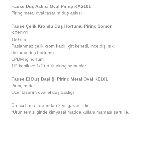
Fause Duş Askısı Oval Pirinç KAS101
Pirinç metal oval tasarım duş askısı
Fause Çelik Kromlu Duş Hortumu Pirinç Somon
KDH101
150 cm
Paslanmaz çelik krom kaplı, çift kenetli, ince diş, sık
dokuma duş hortumu
EPDM iç hortum
1/2 konik ve 1/2 tırtırlı pirinç somunlar
Fause El Duş Başlığı Pirinç Metal Oval KE101
Pirinç metal
Özel tasarım oval el duş başlığı
Üretici firma tarafından 2 yıl garantilidir.
*Ürün temizliğinde kimyasal madde kullanılmaması şartı ile.