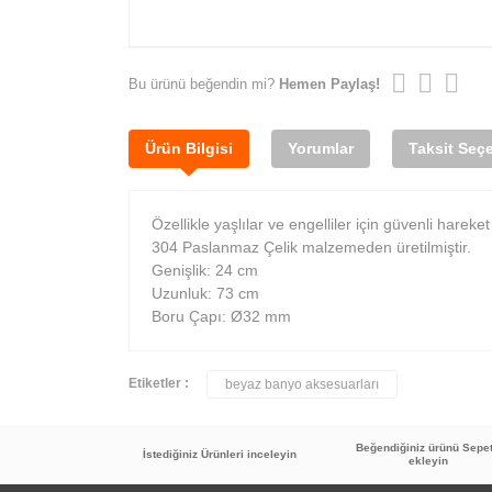
Bu ürünü beğendin mi?
Hemen Paylaş!
Ürün Bilgisi
Yorumlar
Taksit Seçe
Özellikle yaşlılar ve engelliler için güvenli hareke
304 Paslanmaz Çelik malzemeden üretilmiştir.
Genişlik: 24 cm
Uzunluk: 73 cm
Boru Çapı: Ø32 mm
Etiketler :
beyaz banyo aksesuarları
Beğendiğiniz ürünü Sepe
İstediğiniz Ürünleri inceleyin
ekleyin