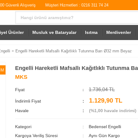
0 Güvenli Alışveriş
Müşteri Hizmetleri : 0216 311 74 24
iyel Ürünler
Musluk ve Bataryalar
Isıtma
Merdivenler
ngelli
Engelli Hareketli Mafsallı Kağıtlıklı Tutunma Barı Ø32 mm Beyaz
Engelli Hareketli Mafsallı Kağıtlıklı Tutunma 
İM
MKS
1.736,04 TL
Fiyat
1.129,90 TL
İndirimli Fiyat
Havale
(%1,00 havale indirimi)
Kategori
Bedensel Engelli
Kargoya Veriliş Süresi
Aynı Gün Kargo