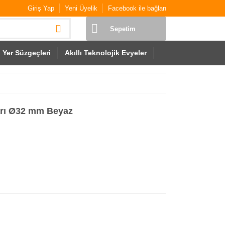
Giriş Yap
Yeni Üyelik
Facebook ile bağlan
Sepetim
Yer Süzgeçleri
Akıllı Teknolojik Evyeler
Barı Ø32 mm Beyaz