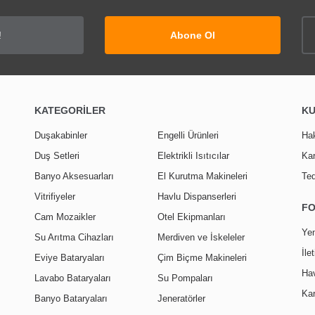
Abone Ol
KATEGORİLER
K
Duşakabinler
Engelli Ürünleri
Ha
Duş Setleri
Elektrikli Isıtıcılar
Kar
Banyo Aksesuarları
El Kurutma Makineleri
Ted
Vitrifiyeler
Havlu Dispanserleri
F
Cam Mozaikler
Otel Ekipmanları
Yen
Su Arıtma Cihazları
Merdiven ve İskeleler
İle
Eviye Bataryaları
Çim Biçme Makineleri
Hav
Lavabo Bataryaları
Su Pompaları
Kar
Banyo Bataryaları
Jeneratörler