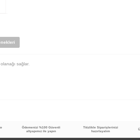
nekleri
t olanağı sağlar.
Bu ürüne ilk yorumu siz yapın!
te
Ödemenizi %100 Güvenli
Titizlikle Siparişlerinizi
Ü
altyapımız ile yapın
hazırlayalım
Yorum Yaz