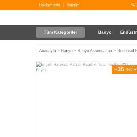
Hakkımızda
İletişim
%10
Tüm Kategoriler
Banyo
Endüstr
Anasayfa
Banyo
Banyo Aksesuarları
Bedensel E
35
%
İNDİR