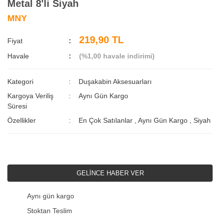
Metal 8'li Siyah
MNY
219,90 TL
Fiyat
Havale
(%1,00 havale indirimi)
Kategori
Duşakabin Aksesuarları
Kargoya Veriliş
Aynı Gün Kargo
Süresi
Özellikler
En Çok Satılanlar
,
Aynı Gün Kargo
,
Siyah
GELİNCE HABER VER
Aynı gün kargo
Stoktan Teslim