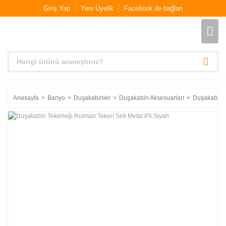
Giriş Yap
Yeni Üyelik
Facebook ile bağlan
Anasayfa
Banyo
Duşakabinler
Duşakabin Aksesuarları
Duşakabin T