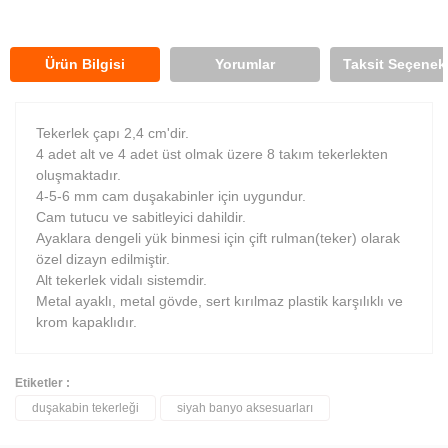
Ürün Bilgisi
Yorumlar
Taksit Seçenekl
Tekerlek çapı 2,4 cm'dir.
4 adet alt ve 4 adet üst olmak üzere 8 takım tekerlekten
oluşmaktadır.
4-5-6 mm cam duşakabinler için uygundur.
Cam tutucu ve sabitleyici dahildir.
Ayaklara dengeli yük binmesi için çift rulman(teker) olarak
özel dizayn edilmiştir.
Alt tekerlek vidalı sistemdir.
Metal ayaklı, metal gövde, sert kırılmaz plastik karşılıklı ve
krom kapaklıdır.
Etiketler :
duşakabin tekerleği
siyah banyo aksesuarları
Bu ürüne ilk yorumu siz yapın!