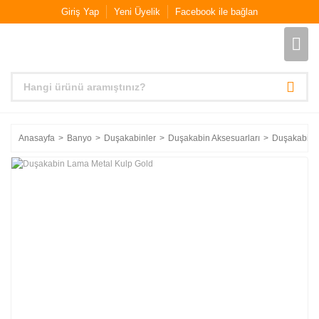
Giriş Yap
Yeni Üyelik
Facebook ile bağlan
Anasayfa
Banyo
Duşakabinler
Duşakabin Aksesuarları
Duşakabin 