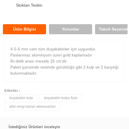
Stoktan Teslim
Ürün Bilgisi
Yorumlar
Taksit Seçenekl
4-5-6 mm cam tüm duşakabinler için uygundur.
Paslanmaz alüminyum üzeri gold kaplamadır
İki delik arası mesafe 16 cm'dir.
Paket içerisinde resimde görüldüğü gibi 2 kulp ve 2 karşılığı
bulunmaktadır.
Etiketler :
duşakabin kulp
duşakabin kulpu fiyat
Bu ürüne ilk yorumu siz yapın!
altın rengi banyo aksesuarları
Yorum Yaz
İstediğiniz Ürünleri inceleyin