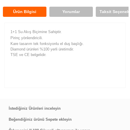
Ürün Bilgisi
Yorumlar
Taksit Seçenekl
1+1 Su Akış Biçimine Sahiptir.
Pirinç yönlendiricili.
Kare tasarım tek fonksiyonlu el duş başlığı.
Diamond ürünleri %100 yerli üretimdir.
TSE ve CE belgelidir.
Bu ürüne ilk yorumu siz yapın!
İstediğiniz Ürünleri inceleyin
Beğendiğiniz ürünü Sepete ekleyin
Yorum Yaz